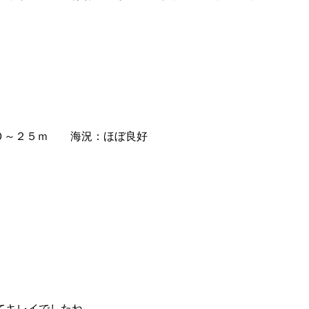
０～２５ｍ 海況：ほぼ良好
てキレイでしたね。