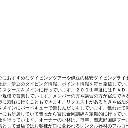
心におすすめなダイビングツアーや伊豆の格安ダイビングライ
更新、伊豆のダイビング情報、ポイント情報を毎日発信してい
Ｓスターズをメインに行っています。２００１年度にはＰＡＤ
小規模で営業しています。メンバーの方や講習の方が宿泊でき
歩に気軽に行くこともできます。リクエストがあるときや宿泊
をメインにバーベキューで楽しんだりもしています。獲れたて
ーにも所属していて普段から官民合同訓練を定期的に行ってい
全を行っています。オーナーの小林は、毎年、習志野国際プー
策として当店ではお客様が口に食われるレンタル器材のアルコ