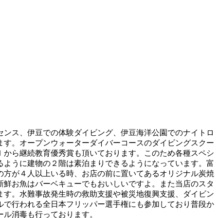
センス、伊豆での体験ダイビング、伊豆海洋公園でのナイトロ
ます。オープンウォーターダイバーコースのダイビングスクー
Ｉから継続教育優秀賞も頂いております。このため各種スペシ
るように建物の２階は素泊まりできるようになっています。富
の方が４人以上いる時、お店の前に置いてあるオリジナル炭焼
新鮮お魚はバーベキューでもおいしいですよ。また当店のスタ
ます。水難事故発生時の救助支援や被災地復興支援、ダイビン
ルで行われる全日本フリッパー選手権にも参加しており普段か
ール消毒も行っております。