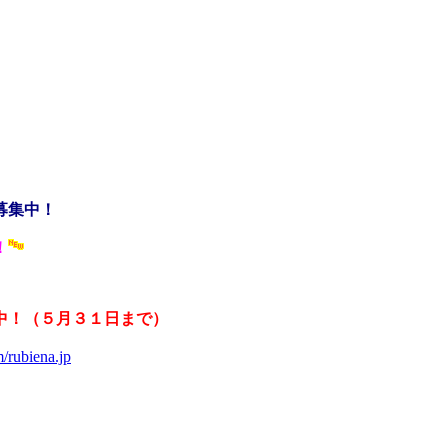
募集中！
！
中！（５月３１日まで）
/rubiena.jp