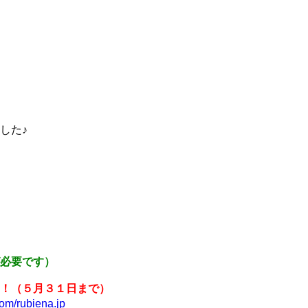
した♪
必要です）
！（５月３１日まで）
om/rubiena.jp