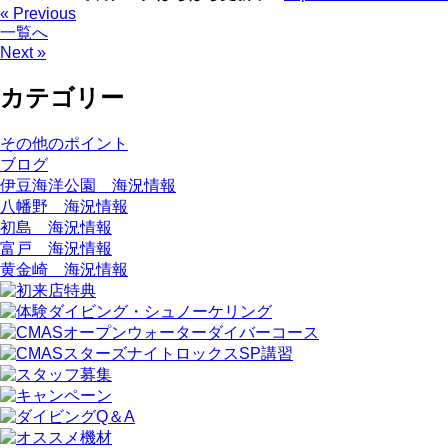
« Previous
一覧へ
Next »
カテゴリー
その他のポイント
ブログ
伊豆海洋公園 海況情報
八幡野 海況情報
初島 海況情報
富戸 海況情報
黄金崎 海況情報