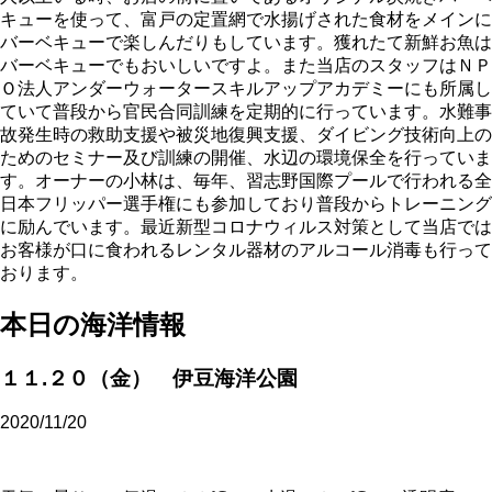
キューを使って、富戸の定置網で水揚げされた食材をメインに
バーベキューで楽しんだりもしています。獲れたて新鮮お魚は
バーベキューでもおいしいですよ。また当店のスタッフはＮＰ
Ｏ法人アンダーウォータースキルアップアカデミーにも所属し
ていて普段から官民合同訓練を定期的に行っています。水難事
故発生時の救助支援や被災地復興支援、ダイビング技術向上の
ためのセミナー及び訓練の開催、水辺の環境保全を行っていま
す。オーナーの小林は、毎年、習志野国際プールで行われる全
日本フリッパー選手権にも参加しており普段からトレーニング
に励んでいます。最近新型コロナウィルス対策として当店では
お客様が口に食われるレンタル器材のアルコール消毒も行って
おります。
本日の海洋情報
１１.２０（金） 伊豆海洋公園
2020/11/20