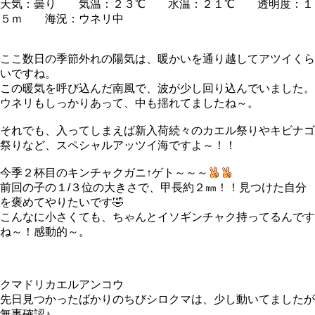
天気：曇り 気温：２３℃ 水温：２１℃ 透明度：１
５ｍ 海況：ウネリ中
ここ数日の季節外れの陽気は、暖かいを通り越してアツイくら
いですね。
この暖気を呼び込んだ南風で、波が少し回り込んでいました。
ウネリもしっかりあって、中も揺れてましたね～。
それでも、入ってしまえば新入荷続々のカエル祭りやキビナゴ
祭りなど、スペシャルアッツイ海ですよ～！！
今季２杯目のキンチャクガニ↑ゲト～～～
前回の子の１/３位の大きさで、甲長約２㎜！！見つけた自分
を褒めてやりたいです🤣
こんなに小さくても、ちゃんとイソギンチャク持ってるんです
ね～！感動的～。
クマドリカエルアンコウ
先日見つかったばかりのちびシロクマは、少し動いてましたが
無事確認♪