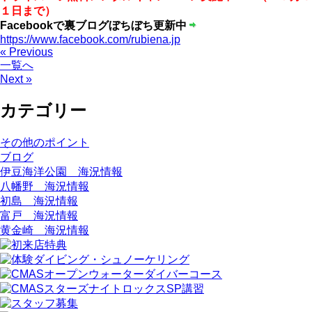
１日まで）
Facebookで裏ブログぼちぼち更新中
https://www.facebook.com/rubiena.jp
« Previous
一覧へ
Next »
カテゴリー
その他のポイント
ブログ
伊豆海洋公園 海況情報
八幡野 海況情報
初島 海況情報
富戸 海況情報
黄金崎 海況情報