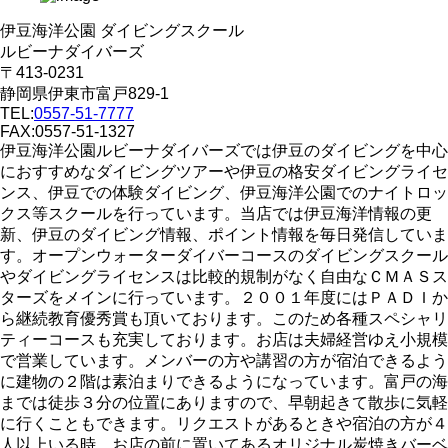
伊豆海洋公園 ダイビングスクール
ルビーナダイバーズ
〒413-0231
静岡県伊東市富戸829-1
TEL:
0557-51-7777
FAX:0557-51-1327
伊豆海洋公園ルビーナダイバーズでは伊豆のダイビングを中心
におすすめなダイビングツアーや伊豆の格安ダイビングライセ
ンス、伊豆での体験ダイビング、伊豆海洋公園でのナイトロッ
クス等スクールを行っています。当店では伊豆海洋情報の更
新、伊豆のダイビング情報、ポイント情報を毎日発信していま
す。オープンウォーターダイバーコースのダイビングスクール
やダイビングライセンスは比較的規制がなく自由なＣＭＡＳス
ターズをメインに行っています。２００１年度にはＰＡＤＩか
ら継続教育優秀賞も頂いております。このため各種スペシャリ
ティーコースも充実しております。お店は夫婦経営ゆえ小規模
で営業しています。メンバーの方や講習の方が宿泊できるよう
に建物の２階は素泊まりできるようになっています。富戸の海
までは徒歩３分の位置にありますので、早朝起きて散歩に気軽
に行くこともできます。リクエストがあるときや宿泊の方が４
人以上いる時、お店の前に置いてあるオリジナル炭焼きバーベ