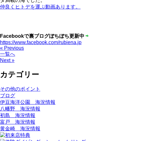
タ満載の海でした。
仲良くヒトデを運ぶ動画あります。
Facebookで裏ブログぼちぼち更新中
https://www.facebook.com/rubiena.jp
« Previous
一覧へ
Next »
カテゴリー
その他のポイント
ブログ
伊豆海洋公園 海況情報
八幡野 海況情報
初島 海況情報
富戸 海況情報
黄金崎 海況情報