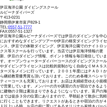
伊豆海洋公園 ダイビングスクール
ルビーナダイバーズ
〒413-0231
静岡県伊東市富戸829-1
TEL:
0557-51-7777
FAX:0557-51-1327
伊豆海洋公園ルビーナダイバーズでは伊豆のダイビングを中心
におすすめなダイビングツアーや伊豆の格安ダイビングライセ
ンス、伊豆での体験ダイビング、伊豆海洋公園でのナイトロッ
クス等スクールを行っています。当店では伊豆海洋情報の更
新、伊豆のダイビング情報、ポイント情報を毎日発信していま
す。オープンウォーターダイバーコースのダイビングスクール
やダイビングライセンスは比較的規制がなく自由なＣＭＡＳス
ターズをメインに行っています。２００１年度にはＰＡＤＩか
ら継続教育優秀賞も頂いております。このため各種スペシャリ
ティーコースも充実しております。お店は夫婦経営ゆえ小規模
で営業しています。メンバーの方や講習の方が宿泊できるよう
に建物の２階は素泊まりできるようになっています。富戸の海
までは徒歩３分の位置にありますので、早朝起きて散歩に気軽
に行くこともできます。リクエストがあるときや宿泊の方が４
人以上いる時、お店の前に置いてあるオリジナル炭焼きバーベ