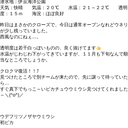
潜水地：伊豆海洋公園
天気：快晴 気温：２０℃ 水温：２１～２２℃ 透明
度：１５ｍ 海況：ほぼ良好
昨日はまさかのクローズで、今日は通常オープンなれどウネリ
が少し残っていました。
西風なのにねぇ…。
透明度は若干白っぽいものの、良く抜けてます
水温がじわじわ下がってきていますが、１１月も下旬なんで順
当なところでしょうか。
クロクマ復活！！⤴
見つけたところで別チームが来たので、先に譲って待っていた
ら…
すぐ真下でちっこ～いピカチュウウミウシ見つけてくれました
～＼(^o^)／
ウデフリツノザヤウミウシ
初ピカ