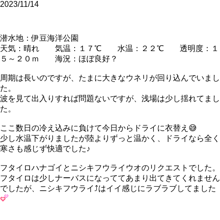
2023/11/14
潜水地：伊豆海洋公園
天気：晴れ 気温：１７℃ 水温：２２℃ 透明度：１
５～２０ｍ 海況：ほぼ良好？
周期は長いのですが、たまに大きなウネリが回り込んでいまし
た。
波を見て出入りすれば問題ないですが、浅場は少し揺れてまし
た。
ここ数日の冷え込みに負けて今日からドライに衣替え😅
少し水温下がりましたが陸よりずっと温かく、ドライなら全く
寒さも感じず快適でした♪
フタイロハナゴイとニシキフウライウオのリクエストでした。
フタイロは少しナーバスになっててあまり出てきてくれません
でしたが、ニシキフウライ⤴はイイ感じにラブラブしてました