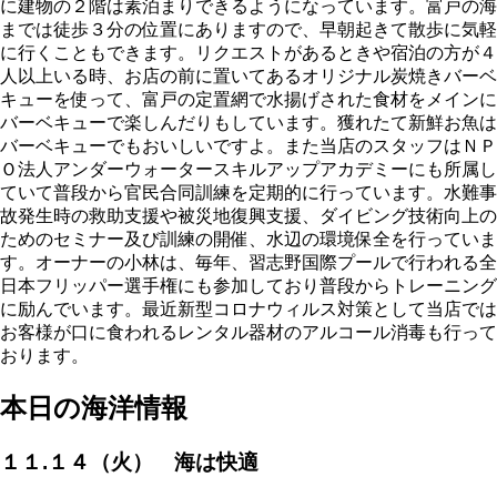
に建物の２階は素泊まりできるようになっています。富戸の海
までは徒歩３分の位置にありますので、早朝起きて散歩に気軽
に行くこともできます。リクエストがあるときや宿泊の方が４
人以上いる時、お店の前に置いてあるオリジナル炭焼きバーベ
キューを使って、富戸の定置網で水揚げされた食材をメインに
バーベキューで楽しんだりもしています。獲れたて新鮮お魚は
バーベキューでもおいしいですよ。また当店のスタッフはＮＰ
Ｏ法人アンダーウォータースキルアップアカデミーにも所属し
ていて普段から官民合同訓練を定期的に行っています。水難事
故発生時の救助支援や被災地復興支援、ダイビング技術向上の
ためのセミナー及び訓練の開催、水辺の環境保全を行っていま
す。オーナーの小林は、毎年、習志野国際プールで行われる全
日本フリッパー選手権にも参加しており普段からトレーニング
に励んでいます。最近新型コロナウィルス対策として当店では
お客様が口に食われるレンタル器材のアルコール消毒も行って
おります。
本日の海洋情報
１１.１４（火） 海は快適