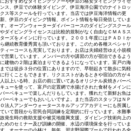
におすすめなダイビングツアーや伊豆の格安ダイビングライセ
ンス、伊豆での体験ダイビング、伊豆海洋公園でのナイトロッ
クス等スクールを行っています。当店では伊豆海洋情報の更
新、伊豆のダイビング情報、ポイント情報を毎日発信していま
す。オープンウォーターダイバーコースのダイビングスクール
やダイビングライセンスは比較的規制がなく自由なＣＭＡＳス
ターズをメインに行っています。２００１年度にはＰＡＤＩか
ら継続教育優秀賞も頂いております。このため各種スペシャリ
ティーコースも充実しております。お店は夫婦経営ゆえ小規模
で営業しています。メンバーの方や講習の方が宿泊できるよう
に建物の２階は素泊まりできるようになっています。富戸の海
までは徒歩３分の位置にありますので、早朝起きて散歩に気軽
に行くこともできます。リクエストがあるときや宿泊の方が４
人以上いる時、お店の前に置いてあるオリジナル炭焼きバーベ
キューを使って、富戸の定置網で水揚げされた食材をメインに
バーベキューで楽しんだりもしています。獲れたて新鮮お魚は
バーベキューでもおいしいですよ。また当店のスタッフはＮＰ
Ｏ法人アンダーウォータースキルアップアカデミーにも所属し
ていて普段から官民合同訓練を定期的に行っています。水難事
故発生時の救助支援や被災地復興支援、ダイビング技術向上の
ためのセミナー及び訓練の開催、水辺の環境保全を行っていま
す。オーナーの小林は、毎年、習志野国際プールで行われる全