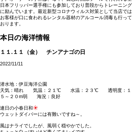
日本フリッパー選手権にも参加しており普段からトレーニング
に励んでいます。最近新型コロナウィルス対策として当店では
お客様が口に食われるレンタル器材のアルコール消毒も行って
おります。
本日の海洋情報
１１.１１（金） チンアナゴの日
2022/11/11
潜水地：伊豆海洋公園
天気：晴れ 気温：２１℃ 水温：２３℃ 透明度：１
５～２０m弱 海況：良好
連日の小春日和
ウェットダイバーには有難いですね～。
風はナライでしたが、風弱く穏やかでした。
ちょっと白っぽいけど青くてキレイです。