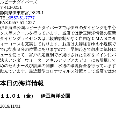
ルビーナダイバーズ
〒413-0231
静岡県伊東市富戸829-1
TEL:
0557-51-7777
FAX:0557-51-1327
伊豆海洋公園ルビーナダイバーズでは伊豆のダイビングを中心
クス等スクールを行っています。当店では伊豆海洋情報の更新
ダイビングライセンスは比較的規制がなく自由なＣＭＡＳスタ
ィーコースも充実しております。お店は夫婦経営ゆえ小規模で
では徒歩３分の位置にありますので、早朝起きて散歩に気軽に
ューを使って、富戸の定置網で水揚げされた食材をメインにバ
法人アンダーウォータースキルアップアカデミーにも所属して
めのセミナー及び訓練の開催、水辺の環境保全を行っています
励んでいます。最近新型コロナウィルス対策として当店ではお
本日の海洋情報
１１.０１（金） 伊豆海洋公園
2019/11/01