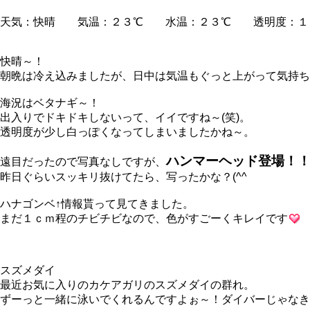
天気：快晴 気温：２３℃ 水温：２３℃ 透明度：１
快晴～！
朝晩は冷え込みましたが、日中は気温もぐっと上がって気持ち
海況はベタナギ～！
出入りでドキドキしないって、イイですね～(笑)。
透明度が少し白っぽくなってしまいましたかね～。
ハンマーヘッド登場！
遠目だったので写真なしですが、
昨日ぐらいスッキリ抜けてたら、写ったかな？(^^ゞ
ハナゴンベ↑情報貰って見てきました。
まだ１ｃｍ程のチビチビなので、色がすごーくキレイです
スズメダイ
最近お気に入りのカケアガリのスズメダイの群れ。
ずーっと一緒に泳いでくれるんですよぉ～！ダイバーじゃなき