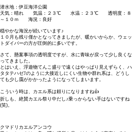
潜水地：伊豆海洋公園
天気：晴れ 気温：２３℃ 水温：２３℃ 透明度：８
～１０ｍ 海況：良好
穏やかな海況が続いています♪
１０月も残り僅かとなってきましたが、暖かいからか、ウェッ
トダイバーの方が圧倒的に多いです。
さて、懸案事項の透明度ですが、水に青味が戻って少し良くな
ってきました。
とはいえ、浮遊物てんこ盛りで遠くはやっぱり見えずらく、ハ
タタテハゼ⤴のように大接近しにくい生物や群れ系は、どうし
ても少し靄がかかったようになってしまいます。
こういう時は、カエル系は頼りになりますね👍
折しも、絶賛カエル祭り中だし♪乗っからない手はないですね
(笑)。
クマドリカエルアンコウ