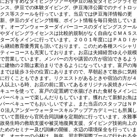
におすすめなダイビングツアーや伊豆の格安ダイビングライセ
ンス、伊豆での体験ダイビング、伊豆海洋公園でのナイトロッ
クス等スクールを行っています。当店では伊豆海洋情報の更
新、伊豆のダイビング情報、ポイント情報を毎日発信していま
す。オープンウォーターダイバーコースのダイビングスクール
やダイビングライセンスは比較的規制がなく自由なＣＭＡＳス
ターズをメインに行っています。２００１年度にはＰＡＤＩか
ら継続教育優秀賞も頂いております。このため各種スペシャリ
ティーコースも充実しております。お店は夫婦経営ゆえ小規模
で営業しています。メンバーの方や講習の方が宿泊できるよう
に建物の２階は素泊まりできるようになっています。富戸の海
までは徒歩３分の位置にありますので、早朝起きて散歩に気軽
に行くこともできます。リクエストがあるときや宿泊の方が４
人以上いる時、お店の前に置いてあるオリジナル炭焼きバーベ
キューを使って、富戸の定置網で水揚げされた食材をメインに
バーベキューで楽しんだりもしています。獲れたて新鮮お魚は
バーベキューでもおいしいですよ。また当店のスタッフはＮＰ
Ｏ法人アンダーウォータースキルアップアカデミーにも所属し
ていて普段から官民合同訓練を定期的に行っています。水難事
故発生時の救助支援や被災地復興支援、ダイビング技術向上の
ためのセミナー及び訓練の開催、水辺の環境保全を行っていま
す。オーナーの小林は、毎年、習志野国際プールで行われる全