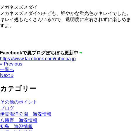
メガネスズメダイ
メガネスズメダイのチビも、鮮やかな蛍光色がキレイでした。
キレイ処もたくさんいるので、透明度に左右されずに楽しめま
すよ。
Facebookで裏ブログぼちぼち更新中
https://www.facebook.com/rubiena.jp
« Previous
一覧へ
Next »
カテゴリー
その他のポイント
ブログ
伊豆海洋公園 海況情報
八幡野 海況情報
初島 海況情報