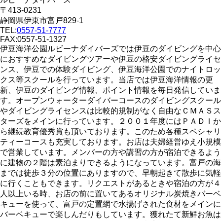
〒413-0231
静岡県伊東市富戸829-1
TEL:
0557-51-7777
FAX:0557-51-1327
伊豆海洋公園ルビーナダイバーズでは伊豆のダイビングを中心
におすすめなダイビングツアーや伊豆の格安ダイビングライセ
ンス、伊豆での体験ダイビング、伊豆海洋公園でのナイトロッ
クス等スクールを行っています。当店では伊豆海洋情報の更
新、伊豆のダイビング情報、ポイント情報を毎日発信していま
す。オープンウォーターダイバーコースのダイビングスクール
やダイビングライセンスは比較的規制がなく自由なＣＭＡＳス
ターズをメインに行っています。２００１年度にはＰＡＤＩか
ら継続教育優秀賞も頂いております。このため各種スペシャリ
ティーコースも充実しております。お店は夫婦経営ゆえ小規模
で営業しています。メンバーの方や講習の方が宿泊できるよう
に建物の２階は素泊まりできるようになっています。富戸の海
までは徒歩３分の位置にありますので、早朝起きて散歩に気軽
に行くこともできます。リクエストがあるときや宿泊の方が４
人以上いる時、お店の前に置いてあるオリジナル炭焼きバーベ
キューを使って、富戸の定置網で水揚げされた食材をメインに
バーベキューで楽しんだりもしています。獲れたて新鮮お魚は