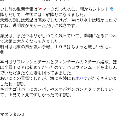
少し前の週間予報は
マークだったのに、朝からシトシト
降りだして、午後には土砂降りになりました。
天気の割には気温は高めでしたけど、やはり水中は暗かったで
すね。透明度が良かっただけに残念です。
海況は、まだウネリがしつこく残っていて、満潮になるにつれ
て次第に大きくなってきました。
明日は北東の風が強い予報、ＩＯＰはちょっと厳しいかも…
😢
本日はリフレッシュチームとファンチームの２チーム編成。ほ
ぼ全員ＩＯＰは初めてだったので、ハロウィンムードを楽しん
でいただきたく近場を回ってきました。
あいにくの天気でしたが、海にも陸にも
オバケ
がたくさんいま
したね～(笑)。
キビナゴリバーにカンパチやスマがガンガンアタックしてい
て、上見て下見て忙しかったです(笑)。
マダラタルミ