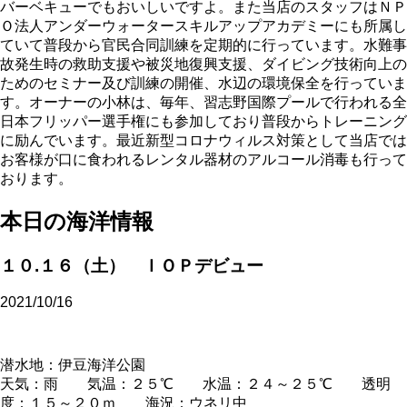
バーベキューでもおいしいですよ。また当店のスタッフはＮＰ
Ｏ法人アンダーウォータースキルアップアカデミーにも所属し
ていて普段から官民合同訓練を定期的に行っています。水難事
故発生時の救助支援や被災地復興支援、ダイビング技術向上の
ためのセミナー及び訓練の開催、水辺の環境保全を行っていま
す。オーナーの小林は、毎年、習志野国際プールで行われる全
日本フリッパー選手権にも参加しており普段からトレーニング
に励んでいます。最近新型コロナウィルス対策として当店では
お客様が口に食われるレンタル器材のアルコール消毒も行って
おります。
本日の海洋情報
１０.１６（土） ＩＯＰデビュー
2021/10/16
潜水地：伊豆海洋公園
天気：雨 気温：２５℃ 水温：２４～２５℃ 透明
度：１５～２０ｍ 海況：ウネリ中