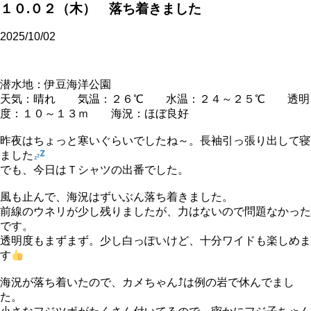
１０.０２（木） 落ち着きました
2025/10/02
潜水地：伊豆海洋公園
天気：晴れ 気温：２６℃ 水温：２４～２５℃ 透明
度：１０～１３ｍ 海況：ほぼ良好
昨夜はちょっと寒いぐらいでしたね～。長袖引っ張り出して寝
ました
でも、今日はＴシャツの出番でした。
風も止んで、海況はずいぶん落ち着きました。
前線のウネリが少し残りましたが、力はないので問題なかった
です。
透明度もまずまず。少し白っぽいけど、十分ワイドも楽しめま
す
海況が落ち着いたので、カメちゃん⤴は例の岩で休んでまし
た。