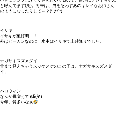
小さなフジツボがたくさん付いてるので、密かにフジ子ちゃん
と呼んでます(笑)。将来は、男を惑わすあのキレイなお姉さん
のようになったりして～？(*´艸`*)
イサキ
イサキが絶好調！！
外はピーカンなのに、水中はイサキで土砂降りでした。
ナガサキスズメダイ
骨まで見えちゃうスッケスケのこの子は、ナガサキスズメダ
イ。
ハロウィン
なんか骨増えてる⁉(笑)
今年、骨多いなぁ