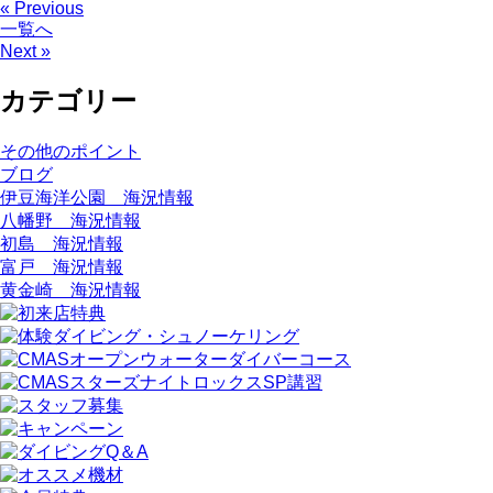
« Previous
一覧へ
Next »
カテゴリー
その他のポイント
ブログ
伊豆海洋公園 海況情報
八幡野 海況情報
初島 海況情報
富戸 海況情報
黄金崎 海況情報