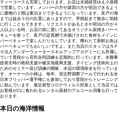
ティーコースも充実しております。お店は夫婦経営ゆえ小規模
で営業しています。メンバーの方や講習の方が宿泊できるよう
に建物の２階は素泊まりできるようになっています。富戸の海
までは徒歩３分の位置にありますので、早朝起きて散歩に気軽
に行くこともできます。リクエストがあるときや宿泊の方が４
人以上いる時、お店の前に置いてあるオリジナル炭焼きバーベ
キューを使って、富戸の定置網で水揚げされた食材をメインに
バーベキューで楽しんだりもしています。獲れたて新鮮お魚は
バーベキューでもおいしいですよ。また当店のスタッフはＮＰ
Ｏ法人アンダーウォータースキルアップアカデミーにも所属し
ていて普段から官民合同訓練を定期的に行っています。水難事
故発生時の救助支援や被災地復興支援、ダイビング技術向上の
ためのセミナー及び訓練の開催、水辺の環境保全を行っていま
す。オーナーの小林は、毎年、習志野国際プールで行われる全
日本フリッパー選手権にも参加しており普段からトレーニング
に励んでいます。最近新型コロナウィルス対策として当店では
お客様が口に食われるレンタル器材のアルコール消毒も行って
おります。
本日の海洋情報