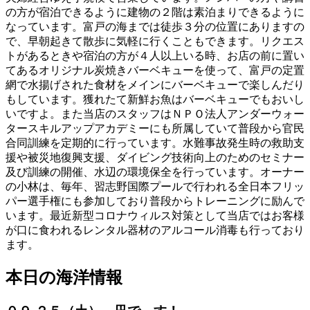
の方が宿泊できるように建物の２階は素泊まりできるように
なっています。富戸の海までは徒歩３分の位置にありますの
で、早朝起きて散歩に気軽に行くこともできます。リクエス
トがあるときや宿泊の方が４人以上いる時、お店の前に置い
てあるオリジナル炭焼きバーベキューを使って、富戸の定置
網で水揚げされた食材をメインにバーベキューで楽しんだり
もしています。獲れたて新鮮お魚はバーベキューでもおいし
いですよ。また当店のスタッフはＮＰＯ法人アンダーウォー
タースキルアップアカデミーにも所属していて普段から官民
合同訓練を定期的に行っています。水難事故発生時の救助支
援や被災地復興支援、ダイビング技術向上のためのセミナー
及び訓練の開催、水辺の環境保全を行っています。オーナー
の小林は、毎年、習志野国際プールで行われる全日本フリッ
パー選手権にも参加しており普段からトレーニングに励んで
います。最近新型コロナウィルス対策として当店ではお客様
が口に食われるレンタル器材のアルコール消毒も行っており
ます。
本日の海洋情報