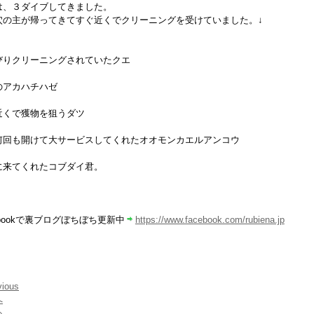
は、３ダイブしてきました。
穴の主が帰ってきてすぐ近くでクリーニングを受けていました。↓
びりクリーニングされていたクエ
のアカハチハゼ
近くで獲物を狙うダツ
何回も開けて大サービスしてくれたオオモンカエルアンコウ
に来てくれたコブダイ君。
ebookで裏ブログぼちぼち更新中
https://www.facebook.com/rubiena.jp
vious
へ
»