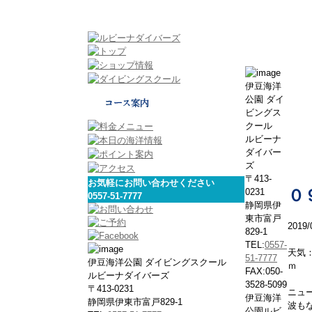
伊豆海洋
公園 ダイ
ビングス
クール
ルビーナ
ダイバー
ズ
〒413-
お気軽にお問い合わせください
0231
０
0557-51-7777
静岡県伊
東市富戸
2019/
829-1
TEL:
0557-
天気
51-7777
伊豆海洋公園 ダイビングスクール
ｍ 
FAX:050-
ルビーナダイバーズ
3528-5099
〒413-0231
ニュ
伊豆海洋
静岡県伊東市富戸829-1
波も
公園ルビ