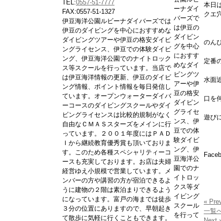
TEL:
0557-51-7777
本日
ーナダイ
FAX:0557-51-1327
クエ
バーズで
伊豆海洋公園ルビーナダイバーズでは
は伊豆の
伊豆のダイビングを中心におすすめな
ダイビン
ダイビングツアーや伊豆の格安ダイビ
のん
グを中心
ングライセンス、伊豆での体験ダイビ
におすす
ング、伊豆海洋公園でのナイトロック
定番
めなダイ
ス等スクールを行っています。当店で
ビングツ
は伊豆海洋情報の更新、伊豆のダイビ
水面
アーや伊
ング情報、ポイント情報を毎日発信し
豆の格安
ています。オープンウォーターダイバ
口を
ダイビン
ーコースのダイビングスクールやダイ
グライセ
ビングライセンスは比較的規制がなく
遊び
ンス、伊
自由なＣＭＡＳスターズをメインに行
豆での体
っています。２００１年度にはＰＡＤ
験ダイビ
Ｉから継続教育優秀賞も頂いておりま
ング、伊
す。このため各種スペシャリティーコ
Fac
豆海洋公
ースも充実しております。お店は夫婦
園でのナ
経営ゆえ小規模で営業しています。メ
イトロッ
ンバーの方や講習の方が宿泊できるよ
クス等ダ
うに建物の２階は素泊まりできるよう
イビング
になっています。富戸の海までは徒歩
« Pre
スクール
３分の位置にありますので、早朝起き
一覧
を行って
て散歩に気軽に行くこともできます。
Next 