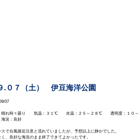
本日の海洋情報
９.０７（土） 伊豆海洋公園
09/07
：晴れ時々曇り 気温：３１℃ 水温：２５～２８℃ 透明度：１０～
海況：良好
ースで台風接近注意と流れていましたが、予想以上に静かでした。
なく、良好な海況のまま終了できてよかったです。