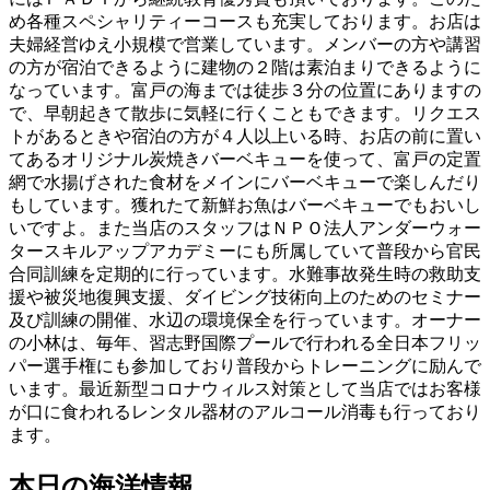
め各種スペシャリティーコースも充実しております。お店は
夫婦経営ゆえ小規模で営業しています。メンバーの方や講習
の方が宿泊できるように建物の２階は素泊まりできるように
なっています。富戸の海までは徒歩３分の位置にありますの
で、早朝起きて散歩に気軽に行くこともできます。リクエス
トがあるときや宿泊の方が４人以上いる時、お店の前に置い
てあるオリジナル炭焼きバーベキューを使って、富戸の定置
網で水揚げされた食材をメインにバーベキューで楽しんだり
もしています。獲れたて新鮮お魚はバーベキューでもおいし
いですよ。また当店のスタッフはＮＰＯ法人アンダーウォー
タースキルアップアカデミーにも所属していて普段から官民
合同訓練を定期的に行っています。水難事故発生時の救助支
援や被災地復興支援、ダイビング技術向上のためのセミナー
及び訓練の開催、水辺の環境保全を行っています。オーナー
の小林は、毎年、習志野国際プールで行われる全日本フリッ
パー選手権にも参加しており普段からトレーニングに励んで
います。最近新型コロナウィルス対策として当店ではお客様
が口に食われるレンタル器材のアルコール消毒も行っており
ます。
本日の海洋情報