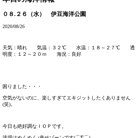
０８.２６（水） 伊豆海洋公園
2020/08/26
天気：晴れ 気温：３２℃ 水温：１８～２７℃ 透
明度：１２～２０ｍ 海況：良好
困りました・・・
空気がないのに、楽しすぎてエキジットしたくありません
(笑)。
今日も絶好調なＩＯＰです。
浅場はぬくぬく♪幸せゾーンです(⌒∇⌒)