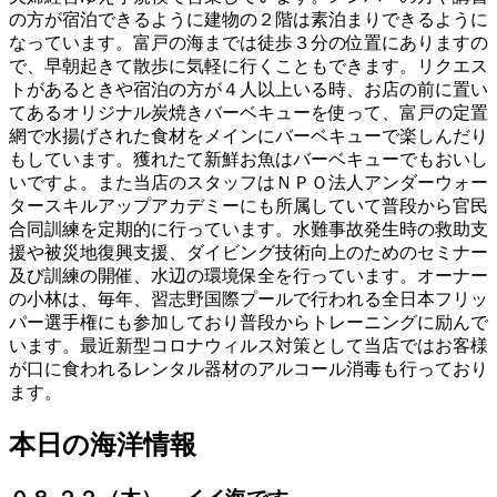
の方が宿泊できるように建物の２階は素泊まりできるように
なっています。富戸の海までは徒歩３分の位置にありますの
で、早朝起きて散歩に気軽に行くこともできます。リクエス
トがあるときや宿泊の方が４人以上いる時、お店の前に置い
てあるオリジナル炭焼きバーベキューを使って、富戸の定置
網で水揚げされた食材をメインにバーベキューで楽しんだり
もしています。獲れたて新鮮お魚はバーベキューでもおいし
いですよ。また当店のスタッフはＮＰＯ法人アンダーウォー
タースキルアップアカデミーにも所属していて普段から官民
合同訓練を定期的に行っています。水難事故発生時の救助支
援や被災地復興支援、ダイビング技術向上のためのセミナー
及び訓練の開催、水辺の環境保全を行っています。オーナー
の小林は、毎年、習志野国際プールで行われる全日本フリッ
パー選手権にも参加しており普段からトレーニングに励んで
います。最近新型コロナウィルス対策として当店ではお客様
が口に食われるレンタル器材のアルコール消毒も行っており
ます。
本日の海洋情報