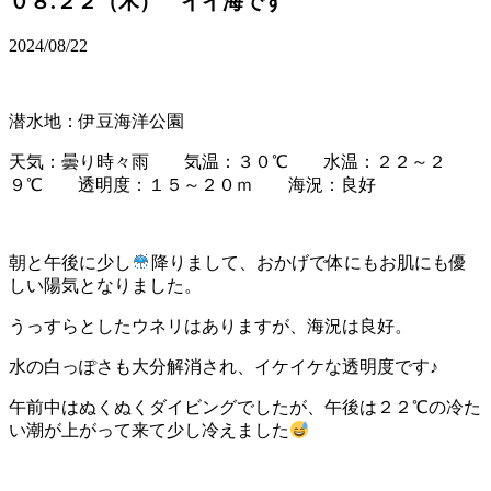
０８.２２（木） イイ海です
2024/08/22
潜水地：伊豆海洋公園
天気：曇り時々雨 気温：３０℃ 水温：２２～２
９℃ 透明度：１５～２０ｍ 海況：良好
朝と午後に少し
降りまして、おかげで体にもお肌にも優
しい陽気となりました。
うっすらとしたウネリはありますが、海況は良好。
水の白っぽさも大分解消され、イケイケな透明度です♪
午前中はぬくぬくダイビングでしたが、午後は２２℃の冷た
い潮が上がって来て少し冷えました