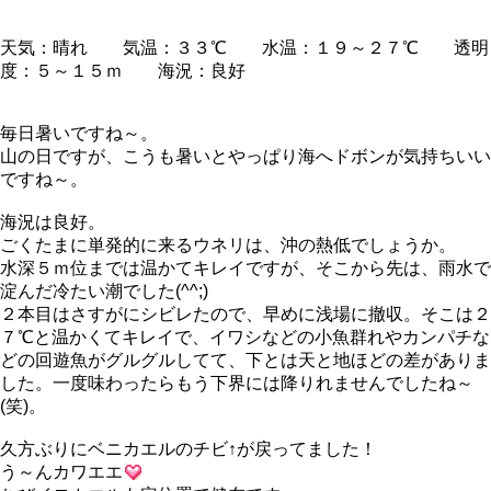
天気：晴れ 気温：３３℃ 水温：１９～２７℃ 透明
度：５～１５ｍ 海況：良好
毎日暑いですね～。
山の日ですが、こうも暑いとやっぱり海へドボンが気持ちいい
ですね～。
海況は良好。
ごくたまに単発的に来るウネリは、沖の熱低でしょうか。
水深５ｍ位までは温かてキレイですが、そこから先は、雨水で
淀んだ冷たい潮でした(^^;)
２本目はさすがにシビレたので、早めに浅場に撤収。そこは２
７℃と温かくてキレイで、イワシなどの小魚群れやカンパチな
どの回遊魚がグルグルしてて、下とは天と地ほどの差がありま
した。一度味わったらもう下界には降りれませんでしたね～
(笑)。
久方ぶりにベニカエルのチビ↑が戻ってました！
う～んカワエエ