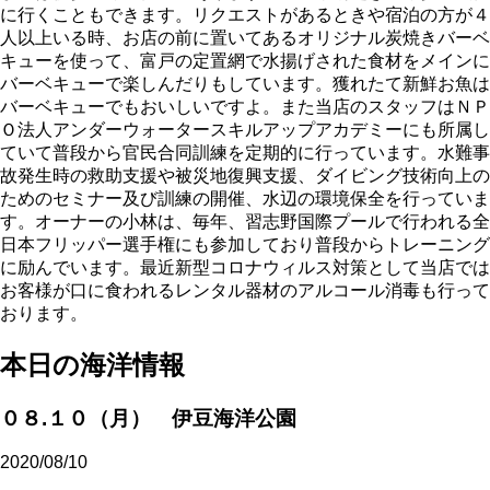
に行くこともできます。リクエストがあるときや宿泊の方が４
人以上いる時、お店の前に置いてあるオリジナル炭焼きバーベ
キューを使って、富戸の定置網で水揚げされた食材をメインに
バーベキューで楽しんだりもしています。獲れたて新鮮お魚は
バーベキューでもおいしいですよ。また当店のスタッフはＮＰ
Ｏ法人アンダーウォータースキルアップアカデミーにも所属し
ていて普段から官民合同訓練を定期的に行っています。水難事
故発生時の救助支援や被災地復興支援、ダイビング技術向上の
ためのセミナー及び訓練の開催、水辺の環境保全を行っていま
す。オーナーの小林は、毎年、習志野国際プールで行われる全
日本フリッパー選手権にも参加しており普段からトレーニング
に励んでいます。最近新型コロナウィルス対策として当店では
お客様が口に食われるレンタル器材のアルコール消毒も行って
おります。
本日の海洋情報
０８.１０（月） 伊豆海洋公園
2020/08/10