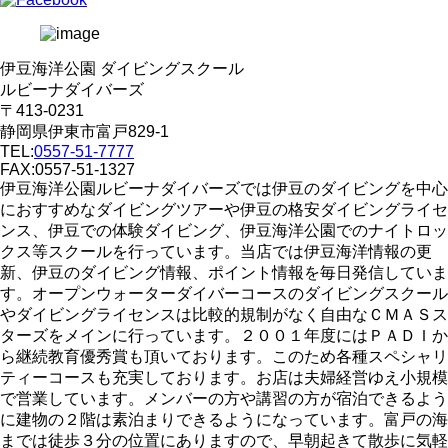
伊豆海洋公園 ダイビングスクール
ルビーナダイバーズ
〒413-0231
静岡県伊東市富戸829-1
TEL:
0557-51-7777
FAX:0557-51-1327
伊豆海洋公園ルビーナダイバーズでは伊豆のダイビングを中心
におすすめなダイビングツアーや伊豆の格安ダイビングライセ
ンス、伊豆での体験ダイビング、伊豆海洋公園でのナイトロッ
クス等スクールを行っています。当店では伊豆海洋情報の更
新、伊豆のダイビング情報、ポイント情報を毎日発信していま
す。オープンウォーターダイバーコースのダイビングスクール
やダイビングライセンスは比較的規制がなく自由なＣＭＡＳス
ターズをメインに行っています。２００１年度にはＰＡＤＩか
ら継続教育優秀賞も頂いております。このため各種スペシャリ
ティーコースも充実しております。お店は夫婦経営ゆえ小規模
で営業しています。メンバーの方や講習の方が宿泊できるよう
に建物の２階は素泊まりできるようになっています。富戸の海
までは徒歩３分の位置にありますので、早朝起きて散歩に気軽