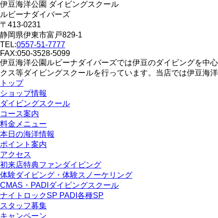
伊豆海洋公園 ダイビングスクール
ルビーナダイバーズ
〒413-0231
静岡県伊東市富戸829-1
TEL:
0557-51-7777
FAX:050-3528-5099
伊豆海洋公園ルビーナダイバーズでは伊豆のダイビングを中心
クス等ダイビングスクールを行っています。当店では伊豆海洋
トップ
ショップ情報
ダイビングスクール
コース案内
料金メニュー
本日の海洋情報
ポイント案内
アクセス
初来店特典ファンダイビング
体験ダイビング・体験スノーケリング
CMAS・PADIダイビングスクール
ナイトロックSP PADI各種SP
スタッフ募集
キャンペーン