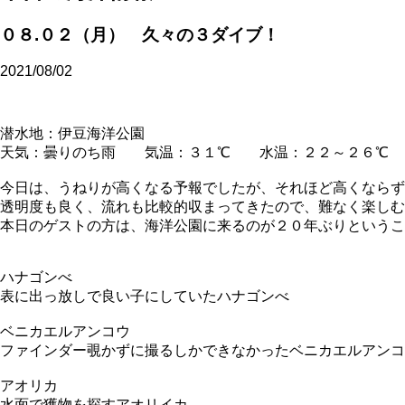
０８.０２（月） 久々の３ダイブ！
2021/08/02
潜水地：伊豆海洋公園
天気：曇りのち雨 気温：３１℃ 水温：２２～２６℃
今日は、うねりが高くなる予報でしたが、それほど高くならず
透明度も良く、流れも比較的収まってきたので、難なく楽しむ
本日のゲストの方は、海洋公園に来るのが２０年ぶりというこ
ハナゴンべ
表に出っ放しで良い子にしていたハナゴンべ
ベニカエルアンコウ
ファインダー覗かずに撮るしかできなかったベニカエルアンコ
アオリカ
水面で獲物を探すアオリイカ