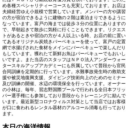
め各種スペシャリティーコースも充実しております。お店は
夫婦経営ゆえ小規模で営業しています。メンバーの方や講習
の方が宿泊できるように建物の２階は素泊まりできるように
なっています。富戸の海までは徒歩３分の位置にありますの
で、早朝起きて散歩に気軽に行くこともできます。リクエス
トがあるときや宿泊の方が４人以上いる時、お店の前に置い
てあるオリジナル炭焼きバーベキューを使って、富戸の定置
網で水揚げされた食材をメインにバーベキューで楽しんだり
もしています。獲れたて新鮮お魚はバーベキューでもおいし
いですよ。また当店のスタッフはＮＰＯ法人アンダーウォー
タースキルアップアカデミーにも所属していて普段から官民
合同訓練を定期的に行っています。水難事故発生時の救助支
援や被災地復興支援、ダイビング技術向上のためのセミナー
及び訓練の開催、水辺の環境保全を行っています。オーナー
の小林は、毎年、習志野国際プールで行われる全日本フリッ
パー選手権にも参加しており普段からトレーニングに励んで
います。最近新型コロナウィルス対策として当店ではお客様
が口に食われるレンタル器材のアルコール消毒も行っており
ます。
本日の海洋情報