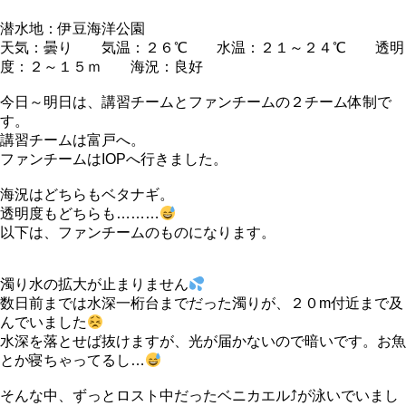
潜水地：伊豆海洋公園
天気：曇り 気温：２６℃ 水温：２１～２４℃ 透明
度：２～１５ｍ 海況：良好
今日～明日は、講習チームとファンチームの２チーム体制で
す。
講習チームは富戸へ。
ファンチームはIOPへ行きました。
海況はどちらもベタナギ。
透明度もどちらも………
以下は、ファンチームのものになります。
濁り水の拡大が止まりません
数日前までは水深一桁台までだった濁りが、２０m付近まで及
んでいました
水深を落とせば抜けますが、光が届かないので暗いです。お魚
とか寝ちゃってるし…
そんな中、ずっとロスト中だったベニカエル⤴が泳いでいまし