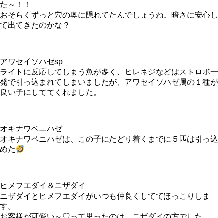
た～！！
おそらくずっと穴の奥に隠れてたんでしょうね。暗さに安心し
て出てきたのかな？
アワセイソハゼsp
ライトに反応してしまう魚が多く、ヒレネジなどはストロボ一
発で引っ込まれてしまいましたが、アワセイソハゼ属の１種が
良い子にしててくれました。
オキナワベニハゼ
オキナワベニハゼは、この子にたどり着くまでに５匹は引っ込
めた
ヒメフエダイ＆ニザダイ
ニザダイとヒメフエダイがいつも仲良くしててほっこりしま
す。
お客様が可愛い～♡って思ったのは、ニザダイの方でした。