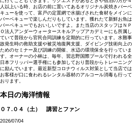
に行くこともできます。リクエストがあるときや宿泊の方が４
人以上いる時、お店の前に置いてあるオリジナル炭焼きバーベ
キューを使って、富戸の定置網で水揚げされた食材をメインに
バーベキューで楽しんだりもしています。獲れたて新鮮お魚は
バーベキューでもおいしいですよ。また当店のスタッフはＮＰ
Ｏ法人アンダーウォータースキルアップアカデミーにも所属し
ていて普段から官民合同訓練を定期的に行っています。水難事
故発生時の救助支援や被災地復興支援、ダイビング技術向上の
ためのセミナー及び訓練の開催、水辺の環境保全を行っていま
す。オーナーの小林は、毎年、習志野国際プールで行われる全
日本フリッパー選手権にも参加しており普段からトレーニング
に励んでいます。最近新型コロナウィルス対策として当店では
お客様が口に食われるレンタル器材のアルコール消毒も行って
おります。
本日の海洋情報
０７.０４（土） 講習とファン
2026/07/04