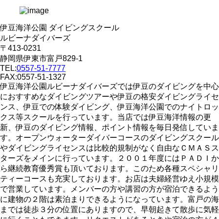
伊豆海洋公園 ダイビングスクール
ルビーナダイバーズ
〒413-0231
静岡県伊東市富戸829-1
TEL:
0557-51-7777
FAX:0557-51-1327
伊豆海洋公園ルビーナダイバーズでは伊豆のダイビングを中心
におすすめなダイビングツアーや伊豆の格安ダイビングライセ
ンス、伊豆での体験ダイビング、伊豆海洋公園でのナイトロッ
クス等スクールを行っています。当店では伊豆海洋情報の更
新、伊豆のダイビング情報、ポイント情報を毎日発信していま
す。オープンウォーターダイバーコースのダイビングスクール
やダイビングライセンスは比較的規制がなく自由なＣＭＡＳス
ターズをメインに行っています。２００１年度にはＰＡＤＩか
ら継続教育優秀賞も頂いております。このため各種スペシャリ
ティーコースも充実しております。お店は夫婦経営ゆえ小規模
で営業しています。メンバーの方や講習の方が宿泊できるよう
に建物の２階は素泊まりできるようになっています。富戸の海
までは徒歩３分の位置にありますので、早朝起きて散歩に気軽