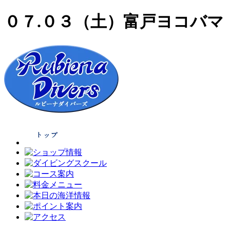
０７.０３（土）富戸ヨコバマ