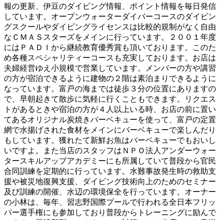
報の更新、伊豆のダイビング情報、ポイント情報を毎日発信
しています。オープンウォーターダイバーコースのダイビン
グスクールやダイビングライセンスは比較的規制がなく自由
なＣＭＡＳスターズをメインに行っています。２００１年度
にはＰＡＤＩから継続教育優秀賞も頂いております。このた
め各種スペシャリティーコースも充実しております。お店は
夫婦経営ゆえ小規模で営業しています。メンバーの方や講習
の方が宿泊できるように建物の２階は素泊まりできるように
なっています。富戸の海までは徒歩３分の位置にありますの
で、早朝起きて散歩に気軽に行くこともできます。リクエス
トがあるときや宿泊の方が４人以上いる時、お店の前に置い
てあるオリジナル炭焼きバーベキューを使って、富戸の定置
網で水揚げされた食材をメインにバーベキューで楽しんだり
もしています。獲れたて新鮮お魚はバーベキューでもおいし
いですよ。また当店のスタッフはＮＰＯ法人アンダーウォー
タースキルアップアカデミーにも所属していて普段から官民
合同訓練を定期的に行っています。水難事故発生時の救助支
援や被災地復興支援、ダイビング技術向上のためのセミナー
及び訓練の開催、水辺の環境保全を行っています。オーナー
の小林は、毎年、習志野国際プールで行われる全日本フリッ
パー選手権にも参加しており普段からトレーニングに励んで