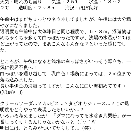
天気：晴れのち曇り 気温：２５℃ 水温：１８～２
２℃ 透明度：２～８ｍ 海況：ほぼ良好
午前中はまだちょっとウネウネしてましたが、午後には大分穏
やかになりました。
透明度も午前中は大体昨日と同じ程度で、５～８ｍ。浮遊物は
めちゃくちゃ多くて白っぽかったですが、浅場の水温が２℃ほ
ど上がってたので、まあこんなもんかな？といった感じでし
た。
ところが、午後になると浅場の白っぽさがいっそう際立ち、一
気に視界不良へ！
白っぽいを通り越して、乳白色！場所によっては、２ｍ位まで
落ち込みました。
長い事伊豆の海潜ってますが、こんなに白い海初めてですヽ
((◎д◎ ))ゝ
クリームソーダ…？カ○ピス…？タピオカジュース…？この透
明度をどうやって表現したらいいか…？
いろいろ考えましたが、「ダマになってる水溶き片栗粉」が一
番しっくりくるんじゃないかな～と（;´▽｀A“
明日には、とろみがついてたりして…（笑）。