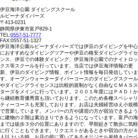
伊豆海洋公園 ダイビングスクール
ルビーナダイバーズ
〒413-0231
静岡県伊東市富戸829-1
TEL:
0557-51-7777
FAX:0557-51-1327
伊豆海洋公園ルビーナダイバーズでは伊豆のダイビングを中心
におすすめなダイビングツアーや伊豆の格安ダイビングライセ
ンス、伊豆での体験ダイビング、伊豆海洋公園でのナイトロッ
クス等スクールを行っています。当店では伊豆海洋情報の更
新、伊豆のダイビング情報、ポイント情報を毎日発信していま
す。オープンウォーターダイバーコースのダイビングスクール
やダイビングライセンスは比較的規制がなく自由なＣＭＡＳス
ターズをメインに行っています。２００１年度にはＰＡＤＩか
ら継続教育優秀賞も頂いております。このため各種スペシャリ
ティーコースも充実しております。お店は夫婦経営ゆえ小規模
で営業しています。メンバーの方や講習の方が宿泊できるよう
に建物の２階は素泊まりできるようになっています。富戸の海
までは徒歩３分の位置にありますので、早朝起きて散歩に気軽
に行くこともできます。リクエストがあるときや宿泊の方が４
人以上いる時、お店の前に置いてあるオリジナル炭焼きバーベ