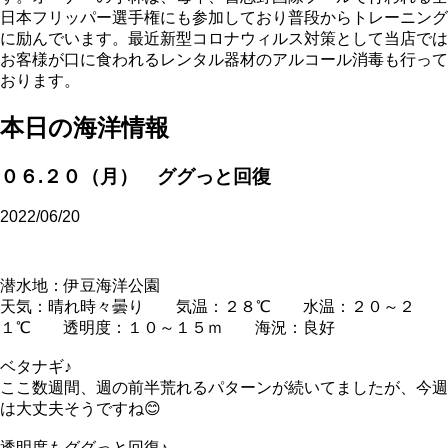
日本フリッパー選手権にも参加しており普段からトレーニング
に励んでいます。最近新型コロナウィルス対策として当店では
お客様が口に食われるレンタル器材のアルコール消毒も行って
おります。
本日の海洋情報
０６.２０（月） ググっと回復
2022/06/20
潜水地：伊豆海洋公園
天気：晴れ時々曇り 気温：２８℃ 水温：２０～２
１℃ 透明度：１０～１５ｍ 海況：良好
ベタナギ♪
ここ数週間、週の前半荒れるパターンが続いてましたが、今週
は大丈夫そうですね😊
透明度もググっと回復♪