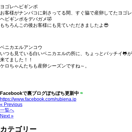
ヨゴレヘビギンポ
お客様がナンパコに刺さってる間、すぐ脇で産卵してたヨゴレ
ヘビギンポをデバガメ🤣
もちろんこの後お客様にも見ていただきましたよ😎
ベニカエルアンコウ
いつも見ている白いベニカエルの所に、ちょっとバッチイ🐸が
来てました！！
ケロちゃんたちも産卵シーズンですね～。
Facebookで裏ブログぼちぼち更新中
https://www.facebook.com/rubiena.jp
« Previous
一覧へ
Next »
カテゴリー