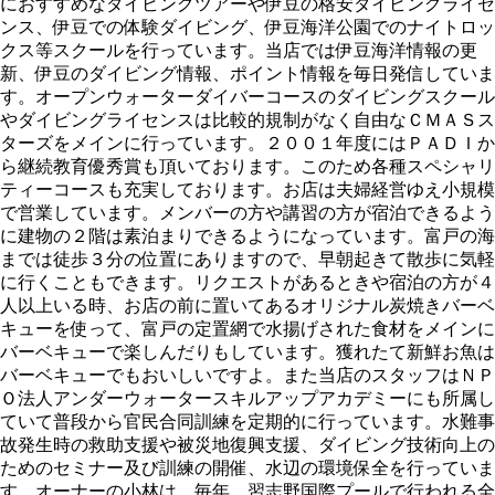
におすすめなダイビングツアーや伊豆の格安ダイビングライセ
ンス、伊豆での体験ダイビング、伊豆海洋公園でのナイトロッ
クス等スクールを行っています。当店では伊豆海洋情報の更
新、伊豆のダイビング情報、ポイント情報を毎日発信していま
す。オープンウォーターダイバーコースのダイビングスクール
やダイビングライセンスは比較的規制がなく自由なＣＭＡＳス
ターズをメインに行っています。２００１年度にはＰＡＤＩか
ら継続教育優秀賞も頂いております。このため各種スペシャリ
ティーコースも充実しております。お店は夫婦経営ゆえ小規模
で営業しています。メンバーの方や講習の方が宿泊できるよう
に建物の２階は素泊まりできるようになっています。富戸の海
までは徒歩３分の位置にありますので、早朝起きて散歩に気軽
に行くこともできます。リクエストがあるときや宿泊の方が４
人以上いる時、お店の前に置いてあるオリジナル炭焼きバーベ
キューを使って、富戸の定置網で水揚げされた食材をメインに
バーベキューで楽しんだりもしています。獲れたて新鮮お魚は
バーベキューでもおいしいですよ。また当店のスタッフはＮＰ
Ｏ法人アンダーウォータースキルアップアカデミーにも所属し
ていて普段から官民合同訓練を定期的に行っています。水難事
故発生時の救助支援や被災地復興支援、ダイビング技術向上の
ためのセミナー及び訓練の開催、水辺の環境保全を行っていま
す。オーナーの小林は、毎年、習志野国際プールで行われる全