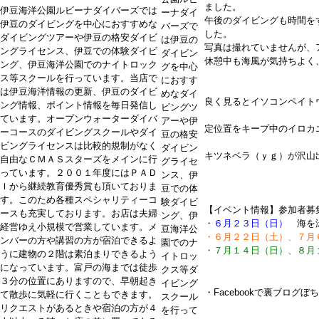
ました。
伊豆海洋公園ルビーナダイバーズでは
ーナダイ
午後のダイビングも時間を
伊豆のダイビングを中心におすすめな
バーズで
した。
ダイビングツアーや伊豆の格安ダイビ
は伊豆の
写真は撮れていませんが、
ングライセンス、伊豆での体験ダイビ
ダイビン
休憩中も海風が気持ちよく
ング、伊豆海洋公園でのナイトロック
グを中心
ス等スクールを行っています。当店で
におすす
は伊豆海洋情報の更新、伊豆のダイビ
めなダイ
良く見るとイソコンペイト
ング情報、ポイント情報を毎日発信し
ビングツ
ています。オープンウォーターダイバ
アーや伊
定位置をキープ中のイロカ
ーコースのダイビングスクールやダイ
豆の格安
ビングライセンスは比較的規制がなく
ダイビン
キツネベラ（ｙｇ）が沢山
自由なＣＭＡＳスターズをメインに行
グライセ
っています。２００１年度にはＰＡＤ
ンス、伊
Ｉから継続教育優秀賞も頂いておりま
豆での体
す。このため各種スペシャリティーコ
験ダイビ
【イベント情報】参加者募
ースも充実しております。お店は夫婦
ング、伊
・６月２３日（日）
海を泳
経営ゆえ小規模で営業しています。メ
豆海洋公
・６月２２日（土）、７月
ンバーの方や講習の方が宿泊できるよ
園でのナ
・７月１４日（日）、８月
うに建物の２階は素泊まりできるよう
イトロッ
になっています。富戸の海までは徒歩
クス等ダ
３分の位置にありますので、早朝起き
イビング
・Facebookで裏ブログ
て散歩に気軽に行くこともできます。
スクール
リクエストがあるときや宿泊の方が４
を行って