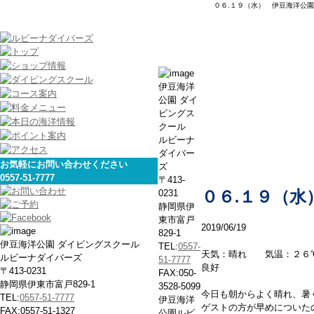
０６.１９（水） 伊豆海洋公園
本日の海
伊豆海洋
公園 ダイ
ビングス
クール
ルビーナ
ダイバー
お気軽にお問い合わせください
ズ
0557-51-7777
〒413-
0231
０６.１９（水
静岡県伊
東市富戸
2019/06/19
829-1
伊豆海洋公園 ダイビングスクール
TEL:
0557-
天気：晴れ 気温：２６
ルビーナダイバーズ
51-7777
良好
〒413-0231
FAX:050-
静岡県伊東市富戸829-1
3528-5099
今日も朝からよく晴れ、暑
TEL:
0557-51-7777
伊豆海洋
ゲストの方が早めについた
FAX:0557-51-1327
公園ルビ