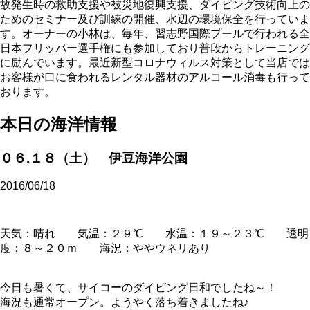
故発生時の救助支援や被災地復興支援、ダイビング技術向上の
ためのセミナー及び訓練の開催、水辺の環境保全を行っていま
す。オーナーの小林は、毎年、習志野国際プールで行われる全
日本フリッパー選手権にも参加しており普段からトレーニング
に励んでいます。最近新型コロナウィルス対策として当店では
お客様が口に食われるレンタル器材のアルコール消毒も行って
おります。
本日の海洋情報
０６.１８（土） 伊豆海洋公園
2016/06/18
天気：晴れ 気温：２９℃ 水温：１９～２３℃ 透明
度：８～２０ｍ 海況：ややウネリあり
今日も暑くて、サイコーのダイビング日和でしたね～！
海況も通常オープン。ようやく落ち着きましたね♪