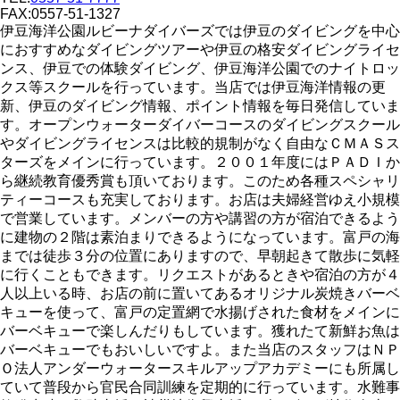
FAX:0557-51-1327
伊豆海洋公園ルビーナダイバーズでは伊豆のダイビングを中心
におすすめなダイビングツアーや伊豆の格安ダイビングライセ
ンス、伊豆での体験ダイビング、伊豆海洋公園でのナイトロッ
クス等スクールを行っています。当店では伊豆海洋情報の更
新、伊豆のダイビング情報、ポイント情報を毎日発信していま
す。オープンウォーターダイバーコースのダイビングスクール
やダイビングライセンスは比較的規制がなく自由なＣＭＡＳス
ターズをメインに行っています。２００１年度にはＰＡＤＩか
ら継続教育優秀賞も頂いております。このため各種スペシャリ
ティーコースも充実しております。お店は夫婦経営ゆえ小規模
で営業しています。メンバーの方や講習の方が宿泊できるよう
に建物の２階は素泊まりできるようになっています。富戸の海
までは徒歩３分の位置にありますので、早朝起きて散歩に気軽
に行くこともできます。リクエストがあるときや宿泊の方が４
人以上いる時、お店の前に置いてあるオリジナル炭焼きバーベ
キューを使って、富戸の定置網で水揚げされた食材をメインに
バーベキューで楽しんだりもしています。獲れたて新鮮お魚は
バーベキューでもおいしいですよ。また当店のスタッフはＮＰ
Ｏ法人アンダーウォータースキルアップアカデミーにも所属し
ていて普段から官民合同訓練を定期的に行っています。水難事