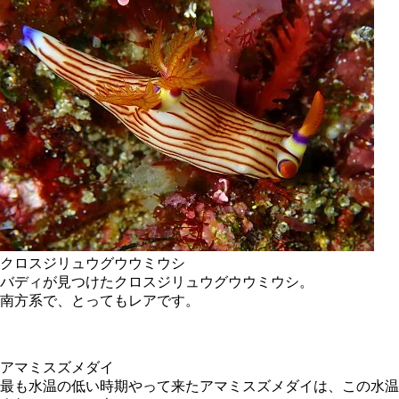
クロスジリュウグウウミウシ
バディが見つけたクロスジリュウグウウミウシ。
南方系で、とってもレアです。
アマミスズメダイ
最も水温の低い時期やって来たアマミスズメダイは、この水温