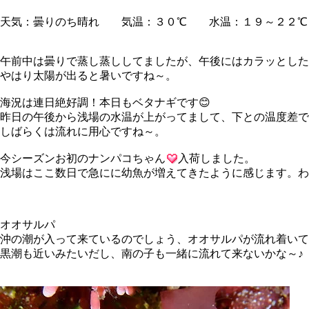
天気：曇りのち晴れ 気温：３０℃ 水温：１９～２２
午前中は曇りで蒸し蒸ししてましたが、午後にはカラッとした
やはり太陽が出ると暑いですね～。
海況は連日絶好調！本日もベタナギです😊
昨日の午後から浅場の水温が上がってまして、下との温度差で
しばらくは流れに用心ですね～。
今シーズンお初のナンパコちゃん
入荷しました。
浅場はここ数日で急にに幼魚が増えてきたように感じます。わ
オオサルパ
沖の潮が入って来ているのでしょう、オオサルパが流れ着いて
黒潮も近いみたいだし、南の子も一緒に流れて来ないかな～♪