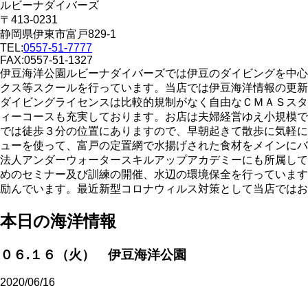
ルビーナダイバーズ
〒413-0231
静岡県伊東市富戸829-1
TEL:
0557-51-7777
FAX:0557-51-1327
伊豆海洋公園ルビーナダイバーズでは伊豆のダイビングを中心
クス等スクールを行っています。当店では伊豆海洋情報の更新
ダイビングライセンスは比較的規制がなく自由なＣＭＡＳスタ
ィーコースも充実しております。お店は夫婦経営ゆえ小規模で
では徒歩３分の位置にありますので、早朝起きて散歩に気軽に
ューを使って、富戸の定置網で水揚げされた食材をメインにバ
法人アンダーウォータースキルアップアカデミーにも所属して
めのセミナー及び訓練の開催、水辺の環境保全を行っています
励んでいます。最近新型コロナウィルス対策として当店ではお
本日の海洋情報
０６.１６（火） 伊豆海洋公園
2020/06/16