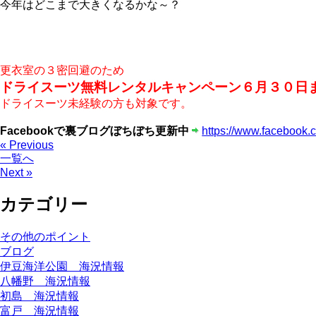
今年はどこまで大きくなるかな～？
更衣室の３密回避のため
ドライスーツ無料レンタルキャンペーン６月３０日
ドライスーツ未経験の方も対象です。
Facebookで裏ブログぼちぼち更新中
https://www.facebook.
« Previous
一覧へ
Next »
カテゴリー
その他のポイント
ブログ
伊豆海洋公園 海況情報
八幡野 海況情報
初島 海況情報
富戸 海況情報