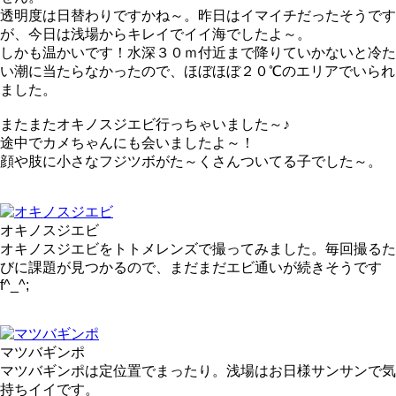
透明度は日替わりですかね～。昨日はイマイチだったそうです
が、今日は浅場からキレイでイイ海でしたよ～。
しかも温かいです！水深３０ｍ付近まで降りていかないと冷た
い潮に当たらなかったので、ほぼほぼ２０℃のエリアでいられ
ました。
またまたオキノスジエビ行っちゃいました～♪
途中でカメちゃんにも会いましたよ～！
顔や肢に小さなフジツボがた～くさんついてる子でした～。
オキノスジエビ
オキノスジエビをトトメレンズで撮ってみました。毎回撮るた
びに課題が見つかるので、まだまだエビ通いが続きそうです
f^_^;
マツバギンポ
マツバギンポは定位置でまったり。浅場はお日様サンサンで気
持ちイイです。