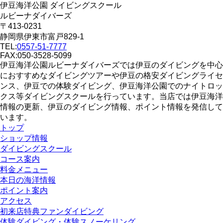
伊豆海洋公園 ダイビングスクール
ルビーナダイバーズ
〒413-0231
静岡県伊東市富戸829-1
TEL:
0557-51-7777
FAX:050-3528-5099
伊豆海洋公園ルビーナダイバーズでは伊豆のダイビングを中心
におすすめなダイビングツアーや伊豆の格安ダイビングライセ
ンス、伊豆での体験ダイビング、伊豆海洋公園でのナイトロッ
クス等ダイビングスクールを行っています。当店では伊豆海洋
情報の更新、伊豆のダイビング情報、ポイント情報を発信して
います。
トップ
ショップ情報
ダイビングスクール
コース案内
料金メニュー
本日の海洋情報
ポイント案内
アクセス
初来店特典ファンダイビング
体験ダイビング・体験スノーケリング