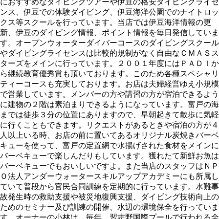
におすすめなダイビングツアーや伊豆の格安ダイビングライセ
ンス、伊豆での体験ダイビング、伊豆海洋公園でのナイトロッ
クス等スクールを行っています。当店では伊豆海洋情報の更
新、伊豆のダイビング情報、ポイント情報を毎日発信していま
す。オープンウォーターダイバーコースのダイビングスクール
やダイビングライセンスは比較的規制がなく自由なＣＭＡＳス
ターズをメインに行っています。２００１年度にはＰＡＤＩか
ら継続教育優秀賞も頂いております。このため各種スペシャリ
ティーコースも充実しております。お店は夫婦経営ゆえ小規模
で営業しています。メンバーの方や講習の方が宿泊できるよう
に建物の２階は素泊まりできるようになっています。富戸の海
までは徒歩３分の位置にありますので、早朝起きて散歩に気軽
に行くこともできます。リクエストがあるときや宿泊の方が４
人以上いる時、お店の前に置いてあるオリジナル炭焼きバーベ
キューを使って、富戸の定置網で水揚げされた食材をメインに
バーベキューで楽しんだりもしています。獲れたて新鮮お魚は
バーベキューでもおいしいですよ。また当店のスタッフはＮＰ
Ｏ法人アンダーウォータースキルアップアカデミーにも所属し
ていて普段から官民合同訓練を定期的に行っています。水難事
故発生時の救助支援や被災地復興支援、ダイビング技術向上の
ためのセミナー及び訓練の開催、水辺の環境保全を行っていま
す。オーナーの小林は、毎年、習志野国際プールで行われる全