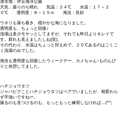
潜水地：伊豆海洋公園
天気：曇りのち晴れ 気温：２４℃ 水温：１７～２
０℃ 透明度：８～１５ｍ 海況：良好
ウネリも落ち着き、穏やかな海になりました。
透明度も、ちょっと回復♪
浅場は多少モヤッとしてますが、それでも昨日よりキレイで
す。群れも見えましたしね(笑)。
その代わり、水温はちょっと控えめで、２０℃あるのはごくご
く浅場のみでした。
海況も透明度も回復したウィークデー、カメちゃん↑ものんび
りと休憩してました。
ハチジョウタツ
ジャパピグことハチジョウタツはペアでいましたが、相変わら
ず手強いですねー。
撮るのも見つけるのも、もっともっと練習しなければ…(^^;