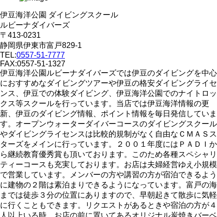
伊豆海洋公園 ダイビングスクール
ルビーナダイバーズ
〒413-0231
静岡県伊東市富戸829-1
TEL:
0557-51-7777
FAX:0557-51-1327
伊豆海洋公園ルビーナダイバーズでは伊豆のダイビングを中心
におすすめなダイビングツアーや伊豆の格安ダイビングライセ
ンス、伊豆での体験ダイビング、伊豆海洋公園でのナイトロッ
クス等スクールを行っています。当店では伊豆海洋情報の更
新、伊豆のダイビング情報、ポイント情報を毎日発信していま
す。オープンウォーターダイバーコースのダイビングスクール
やダイビングライセンスは比較的規制がなく自由なＣＭＡＳス
ターズをメインに行っています。２００１年度にはＰＡＤＩか
ら継続教育優秀賞も頂いております。このため各種スペシャリ
ティーコースも充実しております。お店は夫婦経営ゆえ小規模
で営業しています。メンバーの方や講習の方が宿泊できるよう
に建物の２階は素泊まりできるようになっています。富戸の海
までは徒歩３分の位置にありますので、早朝起きて散歩に気軽
に行くこともできます。リクエストがあるときや宿泊の方が４
人以上いる時、お店の前に置いてあるオリジナル炭焼きバーベ