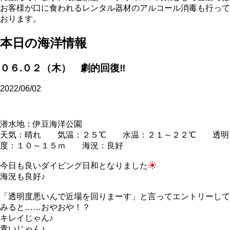
お客様が口に食われるレンタル器材のアルコール消毒も行って
おります。
本日の海洋情報
０６.０２（木） 劇的回復‼
2022/06/02
潜水地：伊豆海洋公園
天気：晴れ 気温：２５℃ 水温：２１～２２℃ 透明
度：１０～１５ｍ 海況：良好
今日も良いダイビング日和となりました
海況も良好♪
「透明度悪いんで近場を回りまーす」と言ってエントリーして
みると……おやおや！？
キレイじゃん♪
青いじゃん♪