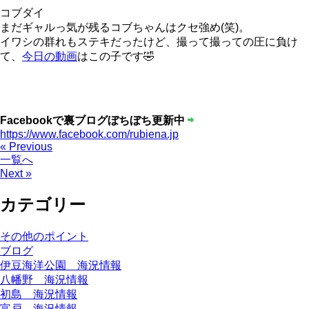
コブダイ
まだギャルっ気が残るコブちゃんはクセ強め(笑)。
イワシの群れもステキだったけど、撮って撮っての圧に負け
て、
今日の動画
はこの子です🤣
Facebookで裏ブログぼちぼち更新中
https://www.facebook.com/rubiena.jp
« Previous
一覧へ
Next »
カテゴリー
その他のポイント
ブログ
伊豆海洋公園 海況情報
八幡野 海況情報
初島 海況情報
富戸 海況情報