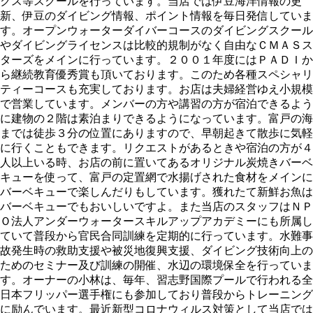
クス等スクールを行っています。当店では伊豆海洋情報の更
新、伊豆のダイビング情報、ポイント情報を毎日発信していま
す。オープンウォーターダイバーコースのダイビングスクール
やダイビングライセンスは比較的規制がなく自由なＣＭＡＳス
ターズをメインに行っています。２００１年度にはＰＡＤＩか
ら継続教育優秀賞も頂いております。このため各種スペシャリ
ティーコースも充実しております。お店は夫婦経営ゆえ小規模
で営業しています。メンバーの方や講習の方が宿泊できるよう
に建物の２階は素泊まりできるようになっています。富戸の海
までは徒歩３分の位置にありますので、早朝起きて散歩に気軽
に行くこともできます。リクエストがあるときや宿泊の方が４
人以上いる時、お店の前に置いてあるオリジナル炭焼きバーベ
キューを使って、富戸の定置網で水揚げされた食材をメインに
バーベキューで楽しんだりもしています。獲れたて新鮮お魚は
バーベキューでもおいしいですよ。また当店のスタッフはＮＰ
Ｏ法人アンダーウォータースキルアップアカデミーにも所属し
ていて普段から官民合同訓練を定期的に行っています。水難事
故発生時の救助支援や被災地復興支援、ダイビング技術向上の
ためのセミナー及び訓練の開催、水辺の環境保全を行っていま
す。オーナーの小林は、毎年、習志野国際プールで行われる全
日本フリッパー選手権にも参加しており普段からトレーニング
に励んでいます。最近新型コロナウィルス対策として当店では