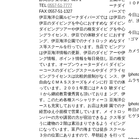
ＩＯ
TEL:
0557-51-7777
ーナダイ
FAX:0557-51-1327
バーズで
今日
伊豆海洋公園ルビーナダイバーズでは
は伊豆の
が、
伊豆のダイビングを中心におすすめな
ダイビン
ダイビングツアーや伊豆の格安ダイビ
グを中心
今日
ングライセンス、伊豆での体験ダイビ
におすす
↑ゴマ
ング、伊豆海洋公園でのナイトロック
めなダイ
ス等スクールを行っています。当店で
ビングツ
カメ
は伊豆海洋情報の更新、伊豆のダイビ
アーや伊
ング情報、ポイント情報を毎日発信し
豆の格安
ています。オープンウォーターダイバ
ダイビン
ーコースのダイビングスクールやダイ
グライセ
(pho
ビングライセンスは比較的規制がなく
ンス、伊
ムラ
自由なＣＭＡＳスターズをメインに行
豆での体
っています。２００１年度にはＰＡＤ
験ダイビ
Ｉから継続教育優秀賞も頂いておりま
ング、伊
す。このため各種スペシャリティーコ
豆海洋公
(pho
ースも充実しております。お店は夫婦
園でのナ
昨日
経営ゆえ小規模で営業しています。メ
イトロッ
ヒゲ
ンバーの方や講習の方が宿泊できるよ
クス等ダ
うに建物の２階は素泊まりできるよう
イビング
になっています。富戸の海までは徒歩
スクール
３分の位置にありますので、早朝起き
を行って