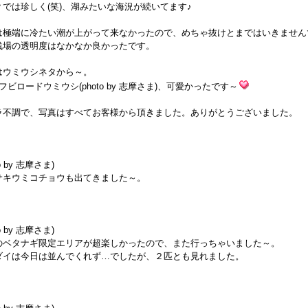
Ｐでは珍しく(笑)、湖みたいな海況が続いてます♪
は極端に冷たい潮が上がって来なかったので、めちゃ抜けとまではいきません
浅場の透明度はなかなか良かったです。
はウミウシネタから～。
フビロードウミウシ(photo by 志摩さま)、可愛かったです～
ラ不調で、写真はすべてお客様から頂きました。ありがとうございました。
to by 志摩さま)
サキウミコチョウも出てきました～。
to by 志摩さま)
のベタナギ限定エリアが超楽しかったので、また行っちゃいました～。
ダイは今日は並んでくれず…でしたが、２匹とも見れました。