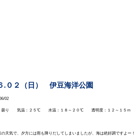
本日の海洋情報
６.０２（日） 伊豆海洋公園
06/02
：曇り 気温：２５℃ 水温：１８～２０℃ 透明度：１２～１５ｍ
坂の天気で、夕方には雨も降りだしてしまいましたが、海は絶好調ですよー！