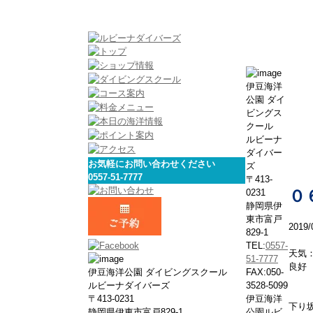
伊豆海洋
公園 ダイ
ビングス
クール
ルビーナ
ダイバー
お気軽にお問い合わせください
ズ
0557-51-7777
〒413-
0231
０
静岡県伊
東市富戸
2019/
829-1
TEL:
0557-
天気
51-7777
良好
伊豆海洋公園 ダイビングスクール
FAX:050-
ルビーナダイバーズ
3528-5099
〒413-0231
伊豆海洋
下り
静岡県伊東市富戸829-1
公園ルビ