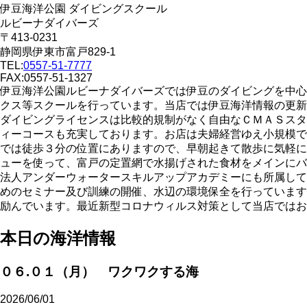
伊豆海洋公園 ダイビングスクール
ルビーナダイバーズ
〒413-0231
静岡県伊東市富戸829-1
TEL:
0557-51-7777
FAX:0557-51-1327
伊豆海洋公園ルビーナダイバーズでは伊豆のダイビングを中心
クス等スクールを行っています。当店では伊豆海洋情報の更新
ダイビングライセンスは比較的規制がなく自由なＣＭＡＳスタ
ィーコースも充実しております。お店は夫婦経営ゆえ小規模で
では徒歩３分の位置にありますので、早朝起きて散歩に気軽に
ューを使って、富戸の定置網で水揚げされた食材をメインにバ
法人アンダーウォータースキルアップアカデミーにも所属して
めのセミナー及び訓練の開催、水辺の環境保全を行っています
励んでいます。最近新型コロナウィルス対策として当店ではお
本日の海洋情報
０６.０１（月） ワクワクする海
2026/06/01