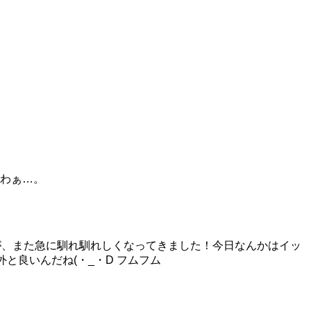
わぁ…。
が、また急に馴れ馴れしくなってきました！今日なんかはイッ
と良いんだね(・_・D フムフム