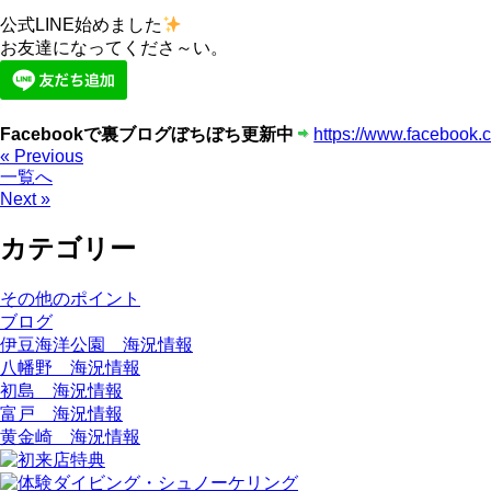
公式LINE始めました
お友達になってくださ～い。
Facebookで裏ブログぼちぼち更新中
https://www.facebook.
« Previous
一覧へ
Next »
カテゴリー
その他のポイント
ブログ
伊豆海洋公園 海況情報
八幡野 海況情報
初島 海況情報
富戸 海況情報
黄金崎 海況情報