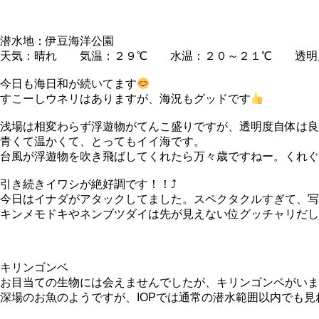
潜水地：伊豆海洋公園
天気：晴れ 気温：２９℃ 水温：２０～２１℃ 透明
今日も海日和が続いてます
すこーしウネリはありますが、海況もグッドです
浅場は相変わらず浮遊物がてんこ盛りですが、透明度自体は良
青くて温かくて、とってもイイ海です。
台風が浮遊物を吹き飛ばしてくれたら万々歳ですねー。くれぐ
引き続きイワシが絶好調です！！⤴
今日はイナダがアタックしてました。スペクタクルすぎて、写
キンメモドキやネンブツダイは先が見えない位グッチャリだし
キリンゴンベ
お目当ての生物には会えませんでしたが、キリンゴンベがいま
深場のお魚のようですが、IOPでは通常の潜水範囲以内でも見