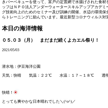
きバーベキューを使って、富戸の定置網で水揚げされた食材
ッフはＮＰＯ法人アンダーウォータースキルアップアカデミ
グ技術向上のためのセミナー及び訓練の開催、水辺の環境保
らトレーニングに励んでいます。最近新型コロナウィルス対
本日の海洋情報
０５.０３（月） まだまだ続くよカエル祭り！
2021/05/03
潜水地：伊豆海洋公園
天気：快晴 気温：２２℃ 水温：１７～１８℃ 透明
快晴！
とっても爽やかな日本晴れでした＼(^o^)／