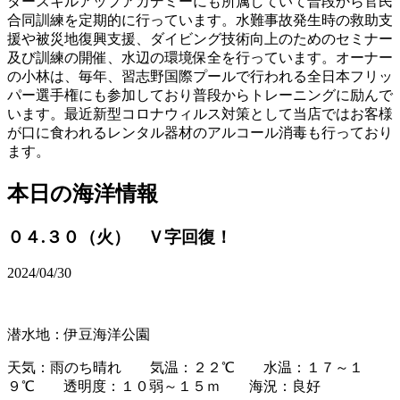
タースキルアップアカデミーにも所属していて普段から官民
合同訓練を定期的に行っています。水難事故発生時の救助支
援や被災地復興支援、ダイビング技術向上のためのセミナー
及び訓練の開催、水辺の環境保全を行っています。オーナー
の小林は、毎年、習志野国際プールで行われる全日本フリッ
パー選手権にも参加しており普段からトレーニングに励んで
います。最近新型コロナウィルス対策として当店ではお客様
が口に食われるレンタル器材のアルコール消毒も行っており
ます。
本日の海洋情報
０４.３０（火） Ｖ字回復！
2024/04/30
潜水地：伊豆海洋公園
天気：雨のち晴れ 気温：２２℃ 水温：１７～１
９℃ 透明度：１０弱～１５ｍ 海況：良好