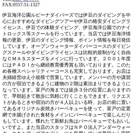
FAX:0557-51-1327
伊豆海洋公園ルビーナダイバーズでは伊豆のダイビングを中
心におすすめなダイビングツアーや伊豆の格安ダイビングラ
イセンス、伊豆での体験ダイビング、伊豆海洋公園でのナイ
トロックス等スクールを行っています。当店では伊豆海洋情
報の更新、伊豆のダイビング情報、ポイント情報を毎日発信
しています。オープンウォーターダイバーコースのダイビン
グスクールやダイビングライセンスは比較的規制がなく自由
なＣＭＡＳスターズをメインに行っています。２００１年度
にはＰＡＤＩから継続教育優秀賞も頂いております。このた
め各種スペシャリティーコースも充実しております。お店は
夫婦経営ゆえ小規模で営業しています。メンバーの方や講習
の方が宿泊できるように建物の２階は素泊まりできるように
なっています。富戸の海までは徒歩３分の位置にありますの
で、早朝起きて散歩に気軽に行くこともできます。リクエス
トがあるときや宿泊の方が４人以上いる時、お店の前に置い
てあるオリジナル炭焼きバーベキューを使って、富戸の定置
網で水揚げされた食材をメインにバーベキューで楽しんだり
もしています。獲れたて新鮮お魚はバーベキューでもおいし
いですよ。また当店のスタッフはＮＰＯ法人アンダーウォー