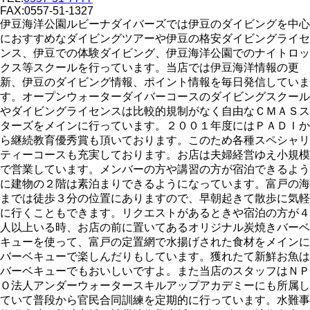
FAX:0557-51-1327
伊豆海洋公園ルビーナダイバーズでは伊豆のダイビングを中心
におすすめなダイビングツアーや伊豆の格安ダイビングライセ
ンス、伊豆での体験ダイビング、伊豆海洋公園でのナイトロッ
クス等スクールを行っています。当店では伊豆海洋情報の更
新、伊豆のダイビング情報、ポイント情報を毎日発信していま
す。オープンウォーターダイバーコースのダイビングスクール
やダイビングライセンスは比較的規制がなく自由なＣＭＡＳス
ターズをメインに行っています。２００１年度にはＰＡＤＩか
ら継続教育優秀賞も頂いております。このため各種スペシャリ
ティーコースも充実しております。お店は夫婦経営ゆえ小規模
で営業しています。メンバーの方や講習の方が宿泊できるよう
に建物の２階は素泊まりできるようになっています。富戸の海
までは徒歩３分の位置にありますので、早朝起きて散歩に気軽
に行くこともできます。リクエストがあるときや宿泊の方が４
人以上いる時、お店の前に置いてあるオリジナル炭焼きバーベ
キューを使って、富戸の定置網で水揚げされた食材をメインに
バーベキューで楽しんだりもしています。獲れたて新鮮お魚は
バーベキューでもおいしいですよ。また当店のスタッフはＮＰ
Ｏ法人アンダーウォータースキルアップアカデミーにも所属し
ていて普段から官民合同訓練を定期的に行っています。水難事