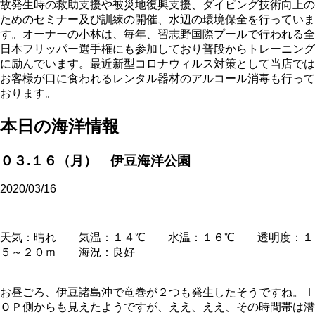
故発生時の救助支援や被災地復興支援、ダイビング技術向上の
ためのセミナー及び訓練の開催、水辺の環境保全を行っていま
す。オーナーの小林は、毎年、習志野国際プールで行われる全
日本フリッパー選手権にも参加しており普段からトレーニング
に励んでいます。最近新型コロナウィルス対策として当店では
お客様が口に食われるレンタル器材のアルコール消毒も行って
おります。
本日の海洋情報
０３.１６（月） 伊豆海洋公園
2020/03/16
天気：晴れ 気温：１４℃ 水温：１６℃ 透明度：１
５～２０ｍ 海況：良好
お昼ごろ、伊豆諸島沖で竜巻が２つも発生したそうですね。Ｉ
ＯＰ側からも見えたようですが、ええ、ええ、その時間帯は潜