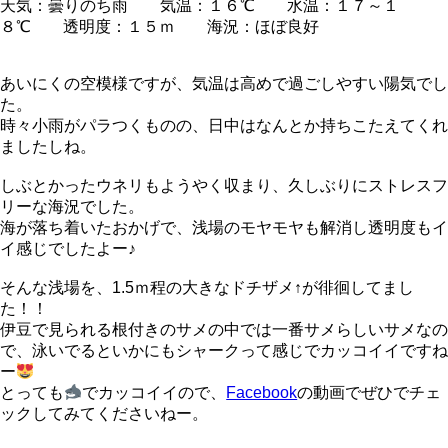
天気：曇りのち雨 気温：１６℃ 水温：１７～１
８℃ 透明度：１５ｍ 海況：ほぼ良好
あいにくの空模様ですが、気温は高めで過ごしやすい陽気でし
た。
時々小雨がパラつくものの、日中はなんとか持ちこたえてくれ
ましたしね。
しぶとかったウネリもようやく収まり、久しぶりにストレスフ
リーな海況でした。
海が落ち着いたおかげで、浅場のモヤモヤも解消し透明度もイ
イ感じでしたよー♪
そんな浅場を、1.5ｍ程の大きなドチザメ↑が徘徊してまし
た！！
伊豆で見られる根付きのサメの中では一番サメらしいサメなの
で、泳いでるといかにもシャークって感じでカッコイイですね
ー
とっても
でカッコイイので、
Facebook
の動画でぜひでチェ
ックしてみてくださいねー。