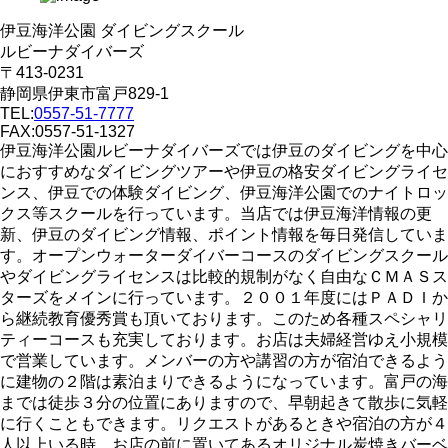
伊豆海洋公園 ダイビングスクール
ルビーナダイバーズ
〒413-0231
静岡県伊東市富戸829-1
TEL:
0557-51-7777
FAX:0557-51-1327
伊豆海洋公園ルビーナダイバーズでは伊豆のダイビングを中心
におすすめなダイビングツアーや伊豆の格安ダイビングライセ
ンス、伊豆での体験ダイビング、伊豆海洋公園でのナイトロッ
クス等スクールを行っています。当店では伊豆海洋情報の更
新、伊豆のダイビング情報、ポイント情報を毎日発信していま
す。オープンウォーターダイバーコースのダイビングスクール
やダイビングライセンスは比較的規制がなく自由なＣＭＡＳス
ターズをメインに行っています。２００１年度にはＰＡＤＩか
ら継続教育優秀賞も頂いております。このため各種スペシャリ
ティーコースも充実しております。お店は夫婦経営ゆえ小規模
で営業しています。メンバーの方や講習の方が宿泊できるよう
に建物の２階は素泊まりできるようになっています。富戸の海
までは徒歩３分の位置にありますので、早朝起きて散歩に気軽
に行くこともできます。リクエストがあるときや宿泊の方が４
人以上いる時、お店の前に置いてあるオリジナル炭焼きバーベ