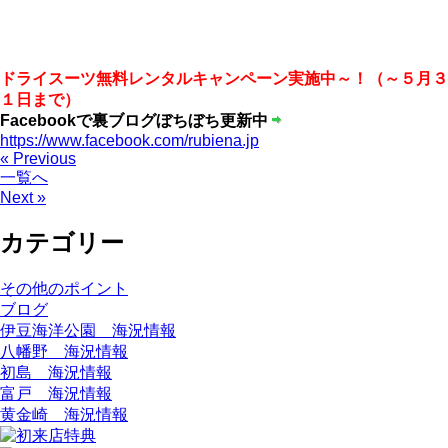
ドライスーツ無料レンタルキャンペーン実施中～！（～５月３
１日まで）
Facebookで裏ブログぼちぼち更新中
https://www.facebook.com/rubiena.jp
« Previous
一覧へ
Next »
カテゴリー
その他のポイント
ブログ
伊豆海洋公園 海況情報
八幡野 海況情報
初島 海況情報
富戸 海況情報
黄金崎 海況情報