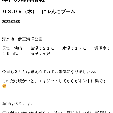
０３.０９（木） にゃんこブーム
2023/03/09
潜水地：伊豆海洋公園
天気：快晴 気温：２１℃ 水温：１７℃ 透明度：
１５ｍ以上 海況：良好
今日も３月とは思えぬポカポカ陽気になりましたね。
これだけ暖かいと、エキジットしてからがホントに楽です
海況はベタナギ。
気温が高いせいか水がやけに冷たく感じましたが、実際は水