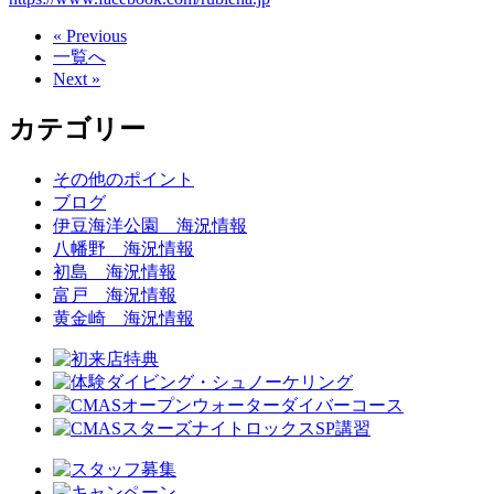
« Previous
一覧へ
Next »
カテゴリー
その他のポイント
ブログ
伊豆海洋公園 海況情報
八幡野 海況情報
初島 海況情報
富戸 海況情報
黄金崎 海況情報