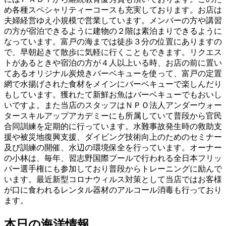
め各種スペシャリティーコースも充実しております。お店は
夫婦経営ゆえ小規模で営業しています。メンバーの方や講習
の方が宿泊できるように建物の２階は素泊まりできるように
なっています。富戸の海までは徒歩３分の位置にありますの
で、早朝起きて散歩に気軽に行くこともできます。リクエス
トがあるときや宿泊の方が４人以上いる時、お店の前に置い
てあるオリジナル炭焼きバーベキューを使って、富戸の定置
網で水揚げされた食材をメインにバーベキューで楽しんだり
もしています。獲れたて新鮮お魚はバーベキューでもおいし
いですよ。また当店のスタッフはＮＰＯ法人アンダーウォー
タースキルアップアカデミーにも所属していて普段から官民
合同訓練を定期的に行っています。水難事故発生時の救助支
援や被災地復興支援、ダイビング技術向上のためのセミナー
及び訓練の開催、水辺の環境保全を行っています。オーナー
の小林は、毎年、習志野国際プールで行われる全日本フリッ
パー選手権にも参加しており普段からトレーニングに励んで
います。最近新型コロナウィルス対策として当店ではお客様
が口に食われるレンタル器材のアルコール消毒も行っており
ます。
本日の海洋情報