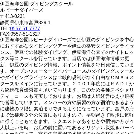
伊豆海洋公園 ダイビングスクール
ルビーナダイバーズ
〒413-0231
静岡県伊東市富戸829-1
TEL:
0557-51-7777
FAX:0557-51-1327
伊豆海洋公園ルビーナダイバーズでは伊豆のダイビングを中心
におすすめなダイビングツアーや伊豆の格安ダイビングライセ
ンス、伊豆での体験ダイビング、伊豆海洋公園でのナイトロッ
クス等スクールを行っています。当店では伊豆海洋情報の更
新、伊豆のダイビング情報、ポイント情報を毎日発信していま
す。オープンウォーターダイバーコースのダイビングスクール
やダイビングライセンスは比較的規制がなく自由なＣＭＡＳス
ターズをメインに行っています。２００１年度にはＰＡＤＩか
ら継続教育優秀賞も頂いております。このため各種スペシャリ
ティーコースも充実しております。お店は夫婦経営ゆえ小規模
で営業しています。メンバーの方や講習の方が宿泊できるよう
に建物の２階は素泊まりできるようになっています。富戸の海
までは徒歩３分の位置にありますので、早朝起きて散歩に気軽
に行くこともできます。リクエストがあるときや宿泊の方が４
人以上いる時、お店の前に置いてあるオリジナル炭焼きバーベ
キューを使って、富戸の定置網で水揚げされた食材をメインに