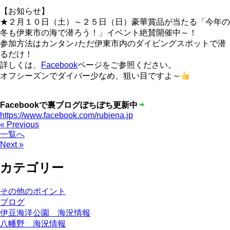
【お知らせ】
★２月１０日（土）～２５日（日）豪華賞品が当たる
「今年の
冬も伊東市の海で潜ろう！」イベント絶賛開催中～
！
参加方法はカンタン♪ただ伊東市内のダイビングスポットで潜
るだけ！
詳しくは、
Facebook
ページをご参照ください。
オフシーズンでダイバー少なめ、狙い目ですよ～
Facebookで裏ブログぼちぼち更新中
https://www.facebook.com/rubiena.jp
« Previous
一覧へ
Next »
カテゴリー
その他のポイント
ブログ
伊豆海洋公園 海況情報
八幡野 海況情報