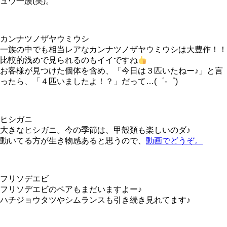
ュウ一族(笑)。
カンナツノザヤウミウシ
一族の中でも相当レアなカンナツノザヤウミウシは大豊作！！
比較的浅めで見られるのもイイですね
お客様が見つけた個体を含め、「今日は３匹いたねー♪」と言
ったら、「４匹いましたよ！？」だって…(゜-゜)
ヒシガニ
大きなヒシガニ。今の季節は、甲殻類も楽しいのダ♪
動いてる方が生き物感あると思うので、
動画でどうぞ。
フリソデエビ
フリソデエビのペアもまだいますよー♪
ハチジョウタツやシムランスも引き続き見れてます♪