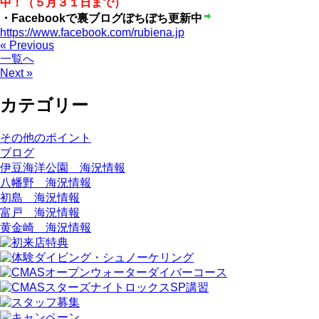
中！（５月３１日まで）
・Facebookで裏ブログぼちぼち更新中
https://www.facebook.com/rubiena.jp
« Previous
一覧へ
Next »
カテゴリー
その他のポイント
ブログ
伊豆海洋公園 海況情報
八幡野 海況情報
初島 海況情報
富戸 海況情報
黄金崎 海況情報