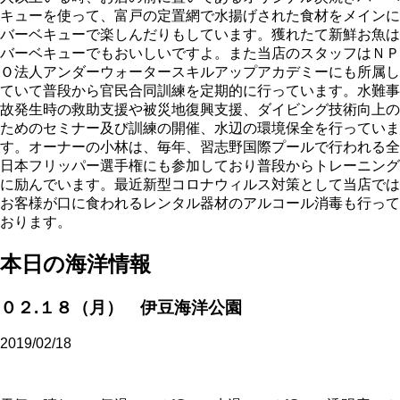
キューを使って、富戸の定置網で水揚げされた食材をメインに
バーベキューで楽しんだりもしています。獲れたて新鮮お魚は
バーベキューでもおいしいですよ。また当店のスタッフはＮＰ
Ｏ法人アンダーウォータースキルアップアカデミーにも所属し
ていて普段から官民合同訓練を定期的に行っています。水難事
故発生時の救助支援や被災地復興支援、ダイビング技術向上の
ためのセミナー及び訓練の開催、水辺の環境保全を行っていま
す。オーナーの小林は、毎年、習志野国際プールで行われる全
日本フリッパー選手権にも参加しており普段からトレーニング
に励んでいます。最近新型コロナウィルス対策として当店では
お客様が口に食われるレンタル器材のアルコール消毒も行って
おります。
本日の海洋情報
０２.１８（月） 伊豆海洋公園
2019/02/18