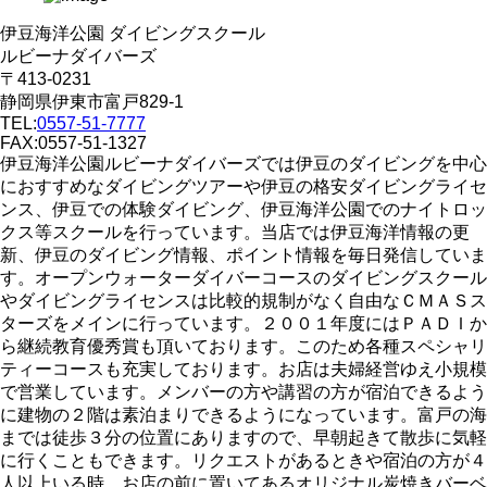
伊豆海洋公園 ダイビングスクール
ルビーナダイバーズ
〒413-0231
静岡県伊東市富戸829-1
TEL:
0557-51-7777
FAX:0557-51-1327
伊豆海洋公園ルビーナダイバーズでは伊豆のダイビングを中心
におすすめなダイビングツアーや伊豆の格安ダイビングライセ
ンス、伊豆での体験ダイビング、伊豆海洋公園でのナイトロッ
クス等スクールを行っています。当店では伊豆海洋情報の更
新、伊豆のダイビング情報、ポイント情報を毎日発信していま
す。オープンウォーターダイバーコースのダイビングスクール
やダイビングライセンスは比較的規制がなく自由なＣＭＡＳス
ターズをメインに行っています。２００１年度にはＰＡＤＩか
ら継続教育優秀賞も頂いております。このため各種スペシャリ
ティーコースも充実しております。お店は夫婦経営ゆえ小規模
で営業しています。メンバーの方や講習の方が宿泊できるよう
に建物の２階は素泊まりできるようになっています。富戸の海
までは徒歩３分の位置にありますので、早朝起きて散歩に気軽
に行くこともできます。リクエストがあるときや宿泊の方が４
人以上いる時、お店の前に置いてあるオリジナル炭焼きバーベ