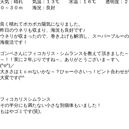
天気：晴れ 気温：１３℃ 水温：１６℃ 透明度：２
０～３０ｍ 海況：良好
良く晴れてポカポカ陽気になりました。
昨日のウネリも収まり、海況も良好です♪
ウネリが収まったので、巻き上げも解消し、スーパーブルーの
海復活です！
ゴンベさんにフィコカリス・シムランスを教えて頂きました～
～！！実に２年ぶりですね～。ありがとうございま～す＼
(^o^)／
大きさは１ｃｍないかな～？ひゃー小さいっ！ピント合わせが
大変です(^^ゞ
フィコカリスシムランス
その半分にも満たない小さな別個体もいました！
もはやゴミです(笑)。