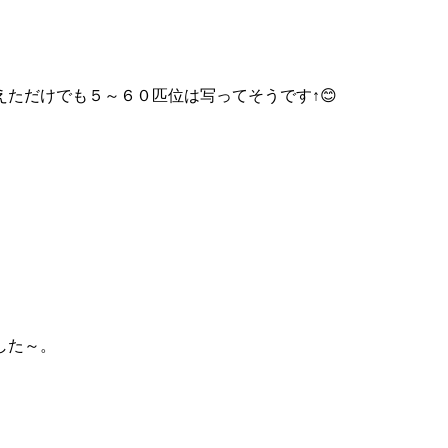
ただけでも５～６０匹位は写ってそうです↑😊
した～。