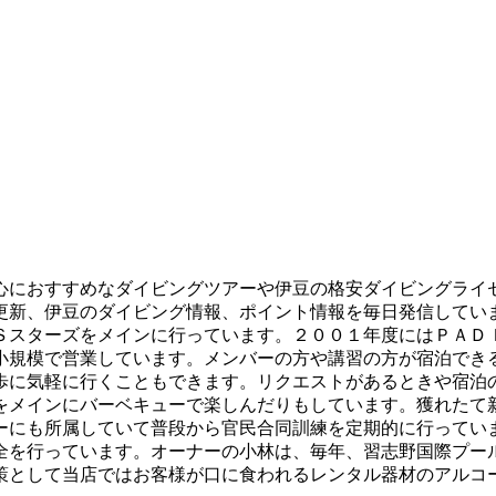
心におすすめなダイビングツアーや伊豆の格安ダイビングライ
更新、伊豆のダイビング情報、ポイント情報を毎日発信してい
Ｓスターズをメインに行っています。２００１年度にはＰＡＤ
小規模で営業しています。メンバーの方や講習の方が宿泊でき
歩に気軽に行くこともできます。リクエストがあるときや宿泊
をメインにバーベキューで楽しんだりもしています。獲れたて
ーにも所属していて普段から官民合同訓練を定期的に行ってい
全を行っています。オーナーの小林は、毎年、習志野国際プー
策として当店ではお客様が口に食われるレンタル器材のアルコ