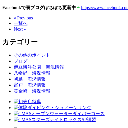
Facebookで裏ブログぼちぼち更新中
https://www.facebook.com
« Previous
一覧へ
Next »
カテゴリー
その他のポイント
ブログ
伊豆海洋公園 海況情報
八幡野 海況情報
初島 海況情報
富戸 海況情報
黄金崎 海況情報