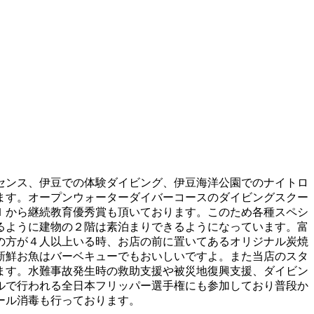
センス、伊豆での体験ダイビング、伊豆海洋公園でのナイトロ
ます。オープンウォーターダイバーコースのダイビングスクー
Ｉから継続教育優秀賞も頂いております。このため各種スペシ
るように建物の２階は素泊まりできるようになっています。富
の方が４人以上いる時、お店の前に置いてあるオリジナル炭焼
新鮮お魚はバーベキューでもおいしいですよ。また当店のスタ
ます。水難事故発生時の救助支援や被災地復興支援、ダイビン
ルで行われる全日本フリッパー選手権にも参加しており普段か
ール消毒も行っております。