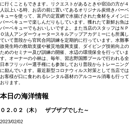
に行くこともできます。リクエストがあるときや宿泊の方が４
人以上いる時、お店の前に置いてあるオリジナル炭焼きバーベ
キューを使って、富戸の定置網で水揚げされた食材をメインに
バーベキューで楽しんだりもしています。獲れたて新鮮お魚は
バーベキューでもおいしいですよ。また当店のスタッフはＮＰ
Ｏ法人アンダーウォータースキルアップアカデミーにも所属し
ていて普段から官民合同訓練を定期的に行っています。水難事
故発生時の救助支援や被災地復興支援、ダイビング技術向上の
ためのセミナー及び訓練の開催、水辺の環境保全を行っていま
す。オーナーの小林は、毎年、習志野国際プールで行われる全
日本フリッパー選手権にも参加しており普段からトレーニング
に励んでいます。最近新型コロナウィルス対策として当店では
お客様が口に食われるレンタル器材のアルコール消毒も行って
おります。
本日の海洋情報
０２.０２（木） ザブザブでした～
2023/02/02