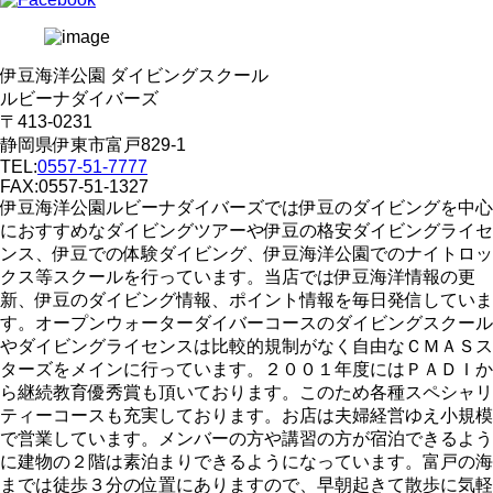
伊豆海洋公園 ダイビングスクール
ルビーナダイバーズ
〒413-0231
静岡県伊東市富戸829-1
TEL:
0557-51-7777
FAX:0557-51-1327
伊豆海洋公園ルビーナダイバーズでは伊豆のダイビングを中心
におすすめなダイビングツアーや伊豆の格安ダイビングライセ
ンス、伊豆での体験ダイビング、伊豆海洋公園でのナイトロッ
クス等スクールを行っています。当店では伊豆海洋情報の更
新、伊豆のダイビング情報、ポイント情報を毎日発信していま
す。オープンウォーターダイバーコースのダイビングスクール
やダイビングライセンスは比較的規制がなく自由なＣＭＡＳス
ターズをメインに行っています。２００１年度にはＰＡＤＩか
ら継続教育優秀賞も頂いております。このため各種スペシャリ
ティーコースも充実しております。お店は夫婦経営ゆえ小規模
で営業しています。メンバーの方や講習の方が宿泊できるよう
に建物の２階は素泊まりできるようになっています。富戸の海
までは徒歩３分の位置にありますので、早朝起きて散歩に気軽