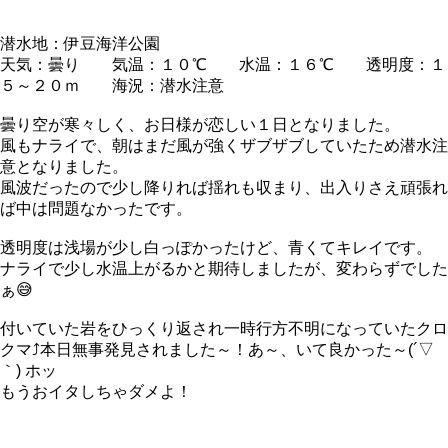
潜水地：伊豆海洋公園
天気：曇り 気温：１０℃ 水温：１６℃ 透明度：１
５～２０ｍ 海況：潜水注意
曇り空が寒々しく、お日様が恋しい１日となりました。
風もナライで、朝はまだ風が強くザブザブしていたため潜水注
意となりました。
風波だったので少し降りれば揺れも収まり、出入りさえ頑張れ
ば中は問題なかったです。
透明度は浅場が少し白っぽかったけど、青くてキレイです。
ナライで少し水温上がるかと期待しましたが、変わらずでした
ぁ😅
付いていた岩をひっくり返され一時行方不明になっていたクロ
クマ⤴本日無事発見されました～！あ～、いて良かった～(´▽
｀) ホッ
もうおイタしちゃダメよ！