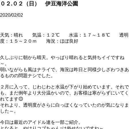
０２.０２（日） 伊豆海洋公園
2020/02/02
天気：晴れ 気温：１２℃ 水温：１７～１８℃ 透明
度：１５～２０ｍ 海況：ほぼ良好
久しぶりに朝から晴天。やっぱり晴れると気持ちイイですね
～。
弱いながらも風はナライで、海況は昨日と同様少しざわつきあ
るものの問題ナシでした。
２月に入って、じわじわと水温が下がり始めています。それで
も、まだ例年より大分温かいので、お客様は寒がらずにいてく
れてます😊
それより、透明度がさらに白っぽくなっていたのが気になりま
した～。
今日は最近のアイドル達を一部ご紹介。
となると、やはりコブちゃん↑は外せないですね～。