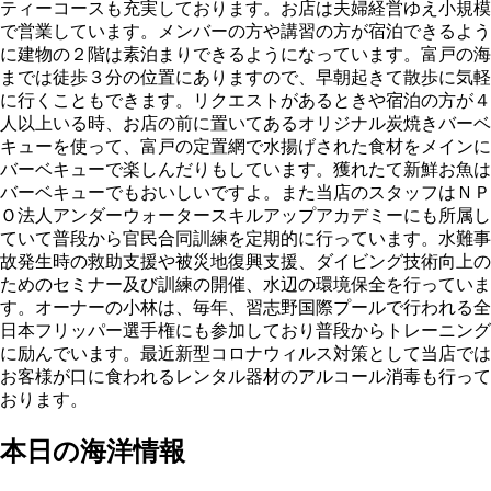
ティーコースも充実しております。お店は夫婦経営ゆえ小規模
で営業しています。メンバーの方や講習の方が宿泊できるよう
に建物の２階は素泊まりできるようになっています。富戸の海
までは徒歩３分の位置にありますので、早朝起きて散歩に気軽
に行くこともできます。リクエストがあるときや宿泊の方が４
人以上いる時、お店の前に置いてあるオリジナル炭焼きバーベ
キューを使って、富戸の定置網で水揚げされた食材をメインに
バーベキューで楽しんだりもしています。獲れたて新鮮お魚は
バーベキューでもおいしいですよ。また当店のスタッフはＮＰ
Ｏ法人アンダーウォータースキルアップアカデミーにも所属し
ていて普段から官民合同訓練を定期的に行っています。水難事
故発生時の救助支援や被災地復興支援、ダイビング技術向上の
ためのセミナー及び訓練の開催、水辺の環境保全を行っていま
す。オーナーの小林は、毎年、習志野国際プールで行われる全
日本フリッパー選手権にも参加しており普段からトレーニング
に励んでいます。最近新型コロナウィルス対策として当店では
お客様が口に食われるレンタル器材のアルコール消毒も行って
おります。
本日の海洋情報