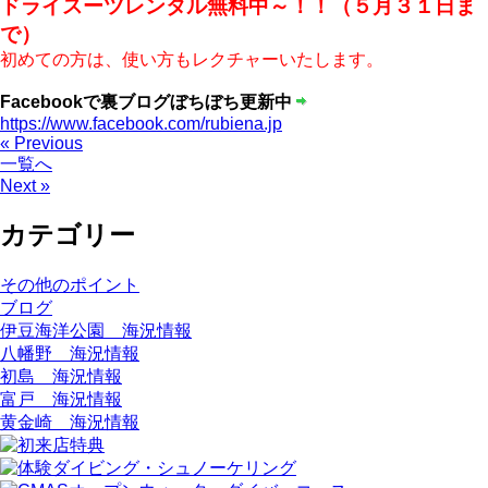
ドライスーツレンタル無料中～！！（５月３１日ま
で）
初めての方は、使い方もレクチャーいたします。
Facebookで裏ブログぼちぼち更新中
https://www.facebook.com/rubiena.jp
« Previous
一覧へ
Next »
カテゴリー
その他のポイント
ブログ
伊豆海洋公園 海況情報
八幡野 海況情報
初島 海況情報
富戸 海況情報
黄金崎 海況情報