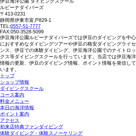
伊豆海洋公園 ダイビングスクール
ルビーナダイバーズ
〒413-0231
静岡県伊東市富戸829-1
TEL:
0557-51-7777
FAX:050-3528-5099
伊豆海洋公園ルビーナダイバーズでは伊豆のダイビングを中心
におすすめなダイビングツアーや伊豆の格安ダイビングライセ
ンス、伊豆での体験ダイビング、伊豆海洋公園でのナイトロッ
クス等ダイビングスクールを行っています。当店では伊豆海洋
情報の更新、伊豆のダイビング情報、ポイント情報を発信して
います。
トップ
ショップ情報
ダイビングスクール
コース案内
料金メニュー
本日の海洋情報
ポイント案内
アクセス
初来店特典ファンダイビング
体験ダイビング・体験スノーケリング