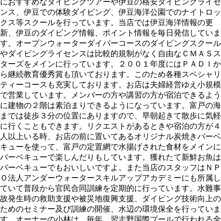
におすすめなダイビングツアーや伊豆の格安ダイビングライセ
ンス、伊豆での体験ダイビング、伊豆海洋公園でのナイトロッ
クス等スクールを行っています。当店では伊豆海洋情報の更
新、伊豆のダイビング情報、ポイント情報を毎日発信していま
す。オープンウォーターダイバーコースのダイビングスクール
やダイビングライセンスは比較的規制がなく自由なＣＭＡＳス
ターズをメインに行っています。２００１年度にはＰＡＤＩか
ら継続教育優秀賞も頂いております。このため各種スペシャリ
ティーコースも充実しております。お店は夫婦経営ゆえ小規模
で営業しています。メンバーの方や講習の方が宿泊できるよう
に建物の２階は素泊まりできるようになっています。富戸の海
までは徒歩３分の位置にありますので、早朝起きて散歩に気軽
に行くこともできます。リクエストがあるときや宿泊の方が４
人以上いる時、お店の前に置いてあるオリジナル炭焼きバーベ
キューを使って、富戸の定置網で水揚げされた食材をメインに
バーベキューで楽しんだりもしています。獲れたて新鮮お魚は
バーベキューでもおいしいですよ。また当店のスタッフはＮＰ
Ｏ法人アンダーウォータースキルアップアカデミーにも所属し
ていて普段から官民合同訓練を定期的に行っています。水難事
故発生時の救助支援や被災地復興支援、ダイビング技術向上の
ためのセミナー及び訓練の開催、水辺の環境保全を行っていま
す。オーナーの小林は、毎年、習志野国際プールで行われる全