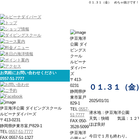
０１.３１（金） めちゃ抜けです！
本日の海
伊豆海洋
公園 ダイ
ビングス
クール
ルビーナ
ダイバー
お気軽にお問い合わせください
ズ
0557-51-7777
〒413-
0231
０１.３１（
静岡県伊
東市富戸
2025/01/31
829-1
伊豆海洋公園 ダイビングスクール
TEL:
0557-
潜水地：伊豆海洋公園
ルビーナダイバーズ
51-7777
天気：快晴 気温：１２
〒413-0231
FAX:050-
ほぼ良好
静岡県伊東市富戸829-1
3528-5099
TEL:
0557-51-7777
伊豆海洋
今日で１月も終わり。
FAX:0557-51-1327
公園ルビ