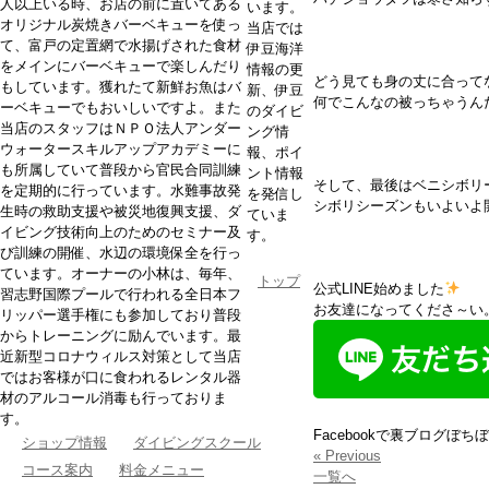
人以上いる時、お店の前に置いてある
います。
オリジナル炭焼きバーベキューを使っ
当店では
て、富戸の定置網で水揚げされた食材
伊豆海洋
をメインにバーベキューで楽しんだり
情報の更
どう見ても身の丈に合って
もしています。獲れたて新鮮お魚はバ
新、伊豆
何でこんなの被っちゃうんだ
ーベキューでもおいしいですよ。また
のダイビ
当店のスタッフはＮＰＯ法人アンダー
ング情
ウォータースキルアップアカデミーに
報、ポイ
も所属していて普段から官民合同訓練
ント情報
そして、最後はベニシボリ
を定期的に行っています。水難事故発
を発信し
シボリシーズンもいよいよ
生時の救助支援や被災地復興支援、ダ
ていま
イビング技術向上のためのセミナー及
す。
び訓練の開催、水辺の環境保全を行っ
ています。オーナーの小林は、毎年、
トップ
公式LINE始めました
習志野国際プールで行われる全日本フ
お友達になってくださ～い
リッパー選手権にも参加しており普段
からトレーニングに励んでいます。最
近新型コロナウィルス対策として当店
ではお客様が口に食われるレンタル器
材のアルコール消毒も行っておりま
す。
Facebookで裏ブログぼち
ショップ情報
ダイビングスクール
« Previous
コース案内
料金メニュー
一覧へ