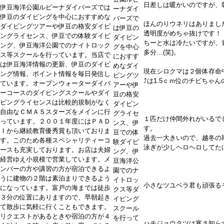
日差しは暖かいのですが、
伊豆海洋公園ルビーナダイバーズでは
ーナダイ
伊豆のダイビングを中心におすすめな
バーズで
ほんのりウネリはありまし
ダイビングツアーや伊豆の格安ダイビ
は伊豆の
透明度がめちゃ抜けです！
ングライセンス、伊豆での体験ダイビ
ダイビン
ちーと水は冷たいですが、
ング、伊豆海洋公園でのナイトロック
グを中心
多分…(笑)。
ス等スクールを行っています。当店で
におすす
は伊豆海洋情報の更新、伊豆のダイビ
めなダイ
現在シロクマは２個体存命
ング情報、ポイント情報を毎日発信し
ビングツ
⤴は1.5ｃｍ位のチビちゃ
ています。オープンウォーターダイバ
アーや伊
ーコースのダイビングスクールやダイ
豆の格安
ビングライセンスは比較的規制がなく
ダイビン
自由なＣＭＡＳスターズをメインに行
グライセ
１匹だけ仲間外れがいるで
っています。２００１年度にはＰＡＤ
ンス、伊
す。
Ｉから継続教育優秀賞も頂いておりま
豆での体
過去一大きいので、越冬の
す。このため各種スペシャリティーコ
験ダイビ
泳ぎが少しヘロヘロしてた
ースも充実しております。お店は夫婦
ング、伊
経営ゆえ小規模で営業しています。メ
豆海洋公
ンバーの方や講習の方が宿泊できるよ
園でのナ
うに建物の２階は素泊まりできるよう
イトロッ
小さなツユベラ君も頑張る
になっています。富戸の海までは徒歩
クス等ダ
３分の位置にありますので、早朝起き
イビング
て散歩に気軽に行くこともできます。
スクール
リクエストがあるときや宿泊の方が４
を行って
ハチジョウタツは寒さ知ら