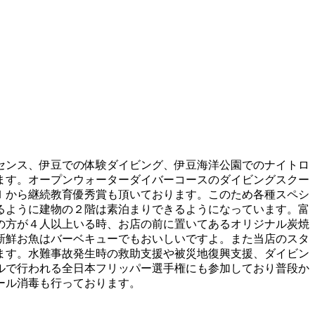
センス、伊豆での体験ダイビング、伊豆海洋公園でのナイトロ
ます。オープンウォーターダイバーコースのダイビングスクー
Ｉから継続教育優秀賞も頂いております。このため各種スペシ
るように建物の２階は素泊まりできるようになっています。富
の方が４人以上いる時、お店の前に置いてあるオリジナル炭焼
新鮮お魚はバーベキューでもおいしいですよ。また当店のスタ
ます。水難事故発生時の救助支援や被災地復興支援、ダイビン
ルで行われる全日本フリッパー選手権にも参加しており普段か
ール消毒も行っております。