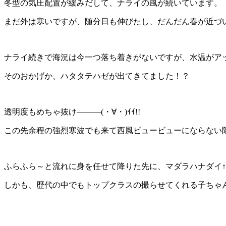
冬型の気圧配置が緩みだして、ナライの風が続いています。
まだ外は寒いですが、随分日も伸びたし、だんだん春が近づ
ナライ続きで海況は今一つ落ち着きがないですが、水温がア
そのおかげか、ハタタテハゼが出てきてました！？
透明度もめちゃ抜け―――(・∀・)ｲｲ!!
この先余程の強烈寒波でも来て西風ビュービューにならない
ふらふら～と流れに身を任せて降りた先に、マダラハナダイ
しかも、歴代の中でもトップクラスの撮らせてくれる子ちゃ