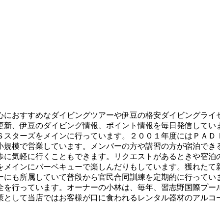
心におすすめなダイビングツアーや伊豆の格安ダイビングライ
更新、伊豆のダイビング情報、ポイント情報を毎日発信してい
Ｓスターズをメインに行っています。２００１年度にはＰＡＤ
小規模で営業しています。メンバーの方や講習の方が宿泊でき
歩に気軽に行くこともできます。リクエストがあるときや宿泊
をメインにバーベキューで楽しんだりもしています。獲れたて
ーにも所属していて普段から官民合同訓練を定期的に行ってい
全を行っています。オーナーの小林は、毎年、習志野国際プー
策として当店ではお客様が口に食われるレンタル器材のアルコ