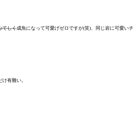
ぶてしく
成魚になって可愛げゼロですが(笑)、同じ岩に可愛い
だけ有難い。