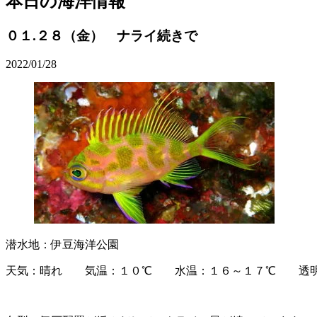
本日の海洋情報
０１.２８（金） ナライ続きで
2022/01/28
潜水地：伊豆海洋公園
天気：晴れ 気温：１０℃ 水温：１６～１７℃ 透明