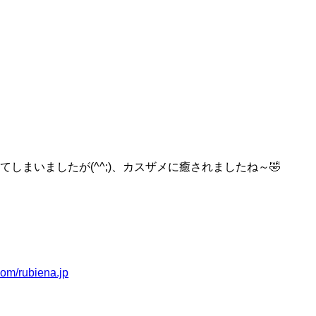
まいましたが(^^;)、カスザメに癒されましたね～🤣
com/rubiena.jp