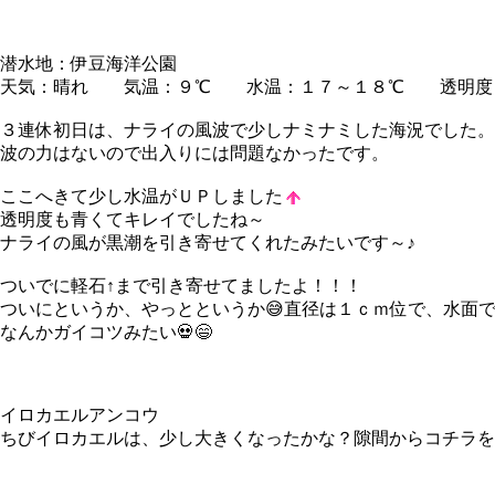
潜水地：伊豆海洋公園
天気：晴れ 気温：９℃ 水温：１７～１８℃ 透明度
３連休初日は、ナライの風波で少しナミナミした海況でした。
波の力はないので出入りには問題なかったです。
ここへきて少し水温がＵＰしました
透明度も青くてキレイでしたね～
ナライの風が黒潮を引き寄せてくれたみたいです～♪
ついでに軽石↑まで引き寄せてましたよ！！！
ついにというか、やっとというか😅直径は１ｃｍ位で、水面
なんかガイコツみたい💀😄
イロカエルアンコウ
ちびイロカエルは、少し大きくなったかな？隙間からコチラを