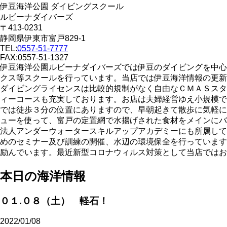
伊豆海洋公園 ダイビングスクール
ルビーナダイバーズ
〒413-0231
静岡県伊東市富戸829-1
TEL:
0557-51-7777
FAX:0557-51-1327
伊豆海洋公園ルビーナダイバーズでは伊豆のダイビングを中心
クス等スクールを行っています。当店では伊豆海洋情報の更新
ダイビングライセンスは比較的規制がなく自由なＣＭＡＳスタ
ィーコースも充実しております。お店は夫婦経営ゆえ小規模で
では徒歩３分の位置にありますので、早朝起きて散歩に気軽に
ューを使って、富戸の定置網で水揚げされた食材をメインにバ
法人アンダーウォータースキルアップアカデミーにも所属して
めのセミナー及び訓練の開催、水辺の環境保全を行っています
励んでいます。最近新型コロナウィルス対策として当店ではお
本日の海洋情報
０１.０８（土） 軽石！
2022/01/08