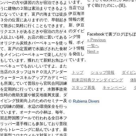
います。
ンバーの方や講習の方が宿泊できるよ
すぐ助けたのにぃ(笑)。
当店では
うに建物の２階は素泊まりできるよう
伊豆海洋
になっています。富戸の海までは徒歩
情報の更
３分の位置にありますので、早朝起き
新、伊豆
て散歩に気軽に行くこともできます。
のダイビ
リクエストがあるときや宿泊の方が４
Facebookで裏ブログぼち
ング情
人以上いる時、お店の前に置いてある
« Previous
報、ポイ
オリジナル炭焼きバーベキューを使っ
一覧へ
ント情報
て、富戸の定置網で水揚げされた食材
Next »
を発信し
をメインにバーベキューで楽しんだり
ています。
もしています。獲れたて新鮮お魚はバ
ーベキューでもおいしいですよ。また
当店のスタッフはＮＰＯ法人アンダー
トップ
ショップ情報
ダイビ
ウォータースキルアップアカデミーに
初来店特典ファンダイビング
体
も所属していて普段から官民合同訓練
スタッフ募集
キャンペーン
を定期的に行っています。水難事故発
生時の救助支援や被災地復興支援、ダ
イビング技術向上のためのセミナー及
© Rubiena Divers
び訓練の開催、水辺の環境保全を行っ
ています。オーナーの小林は、毎年、
習志野国際プールで行われる全日本フ
リッパー選手権にも参加しており普段
からトレーニングに励んでいます。最
近新型コロナウィルス対策として当店