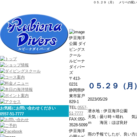
０５.２９（月） メリベの呪い
本日の海
伊豆海洋
公園 ダイ
ビングス
クール
ルビーナ
ダイバー
ズ
〒413-
0231
０５.２９（
静岡県伊
東市富戸
2023/05/29
829-1
TEL:
0557-
お気軽にお問い合わせください
潜水地：伊豆海洋公園
51-7777
0557-51-7777
天気：曇り時々晴れ 気
FAX:050-
ｍ 海況：ほぼ良好
3528-5099
伊豆海洋
雨の予報でしたが、良い方
公園ルビ