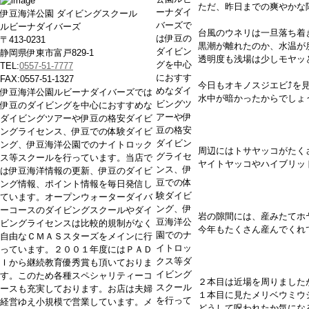
ただ、昨日までの爽やかな
ーナダイ
伊豆海洋公園 ダイビングスクール
バーズで
ルビーナダイバーズ
台風のウネリは一旦落ち着
は伊豆の
〒413-0231
黒潮が離れたのか、水温が
ダイビン
静岡県伊東市富戸829-1
透明度も浅場は少しモヤッ
グを中心
TEL:
0557-51-7777
におすす
FAX:0557-51-1327
今日もオキノスジエビ⤴を
めなダイ
伊豆海洋公園ルビーナダイバーズでは
水中が暗かったからでしょ
ビングツ
伊豆のダイビングを中心におすすめな
アーや伊
ダイビングツアーや伊豆の格安ダイビ
豆の格安
ングライセンス、伊豆での体験ダイビ
ダイビン
ング、伊豆海洋公園でのナイトロック
周辺にはトサヤッコがたく
グライセ
ス等スクールを行っています。当店で
ヤイトヤッコやハイブリッ
ンス、伊
は伊豆海洋情報の更新、伊豆のダイビ
豆での体
ング情報、ポイント情報を毎日発信し
験ダイビ
ています。オープンウォーターダイバ
ング、伊
ーコースのダイビングスクールやダイ
岩の隙間には、産みたてホ
豆海洋公
ビングライセンスは比較的規制がなく
今年もたくさん産んでくれ
園でのナ
自由なＣＭＡＳスターズをメインに行
イトロッ
っています。２００１年度にはＰＡＤ
クス等ダ
Ｉから継続教育優秀賞も頂いておりま
イビング
す。このため各種スペシャリティーコ
２本目は近場を周りましたが
スクール
ースも充実しております。お店は夫婦
１本目に見たメリベウミウシ
を行って
経営ゆえ小規模で営業しています。メ
どうして呪われたか気にな