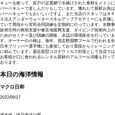
キューを使って、富戸の定置網で水揚げされた食材をメインに
バーベキューで楽しんだりもしています。獲れたて新鮮お魚は
バーベキューでもおいしいですよ。また当店のスタッフはＮＰ
Ｏ法人アンダーウォータースキルアップアカデミーにも所属し
ていて普段から官民合同訓練を定期的に行っています。水難事
故発生時の救助支援や被災地復興支援、ダイビング技術向上の
ためのセミナー及び訓練の開催、水辺の環境保全を行っていま
す。オーナーの小林は、毎年、習志野国際プールで行われる全
日本フリッパー選手権にも参加しており普段からトレーニング
に励んでいます。最近新型コロナウィルス対策として当店では
お客様が口に食われるレンタル器材のアルコール消毒も行って
おります。
本日の海洋情報
マクロ日和
2022/06/17
潜水地：伊豆海洋公園