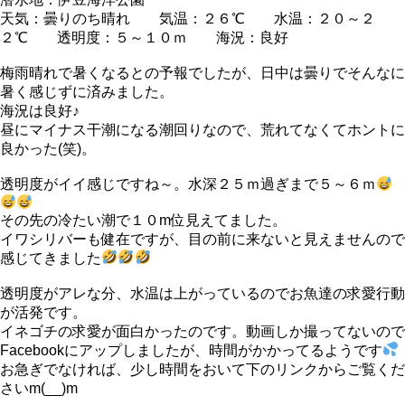
天気：曇りのち晴れ 気温：２６℃ 水温：２０～２
２℃ 透明度：５～１０ｍ 海況：良好
梅雨晴れで暑くなるとの予報でしたが、日中は曇りでそんなに
暑く感じずに済みました。
海況は良好♪
昼にマイナス干潮になる潮回りなので、荒れてなくてホントに
良かった(笑)。
透明度がイイ感じですね～。水深２５ｍ過ぎまで５～６ｍ
その先の冷たい潮で１０m位見えてました。
イワシリバーも健在ですが、目の前に来ないと見えませんので
感じてきました
透明度がアレな分、水温は上がっているのでお魚達の求愛行動
が活発です。
イネゴチの求愛が面白かったのです。動画しか撮ってないので
Facebookにアップしましたが、時間がかかってるようです
お急ぎでなければ、少し時間をおいて下のリンクからご覧くだ
さいm(__)m