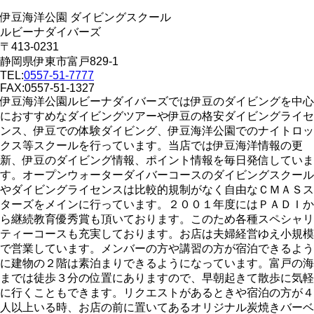
伊豆海洋公園 ダイビングスクール
ルビーナダイバーズ
〒413-0231
静岡県伊東市富戸829-1
TEL:
0557-51-7777
FAX:0557-51-1327
伊豆海洋公園ルビーナダイバーズでは伊豆のダイビングを中心
におすすめなダイビングツアーや伊豆の格安ダイビングライセ
ンス、伊豆での体験ダイビング、伊豆海洋公園でのナイトロッ
クス等スクールを行っています。当店では伊豆海洋情報の更
新、伊豆のダイビング情報、ポイント情報を毎日発信していま
す。オープンウォーターダイバーコースのダイビングスクール
やダイビングライセンスは比較的規制がなく自由なＣＭＡＳス
ターズをメインに行っています。２００１年度にはＰＡＤＩか
ら継続教育優秀賞も頂いております。このため各種スペシャリ
ティーコースも充実しております。お店は夫婦経営ゆえ小規模
で営業しています。メンバーの方や講習の方が宿泊できるよう
に建物の２階は素泊まりできるようになっています。富戸の海
までは徒歩３分の位置にありますので、早朝起きて散歩に気軽
に行くこともできます。リクエストがあるときや宿泊の方が４
人以上いる時、お店の前に置いてあるオリジナル炭焼きバーベ